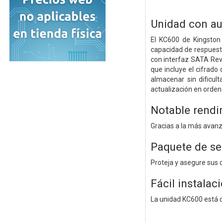
Unidad con a
El KC600 de Kingston
capacidad de respuest
con interfaz SATA Rev
que incluye el cifrad
almacenar sin dificul
actualización en orden
Notable rend
Gracias a la más avan
Paquete de se
Proteja y asegure sus 
Fácil instalac
La unidad KC600 está d