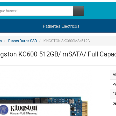
Patinetes Electricos
s
Discos Duros SSD
KINGSTON SKC600MS/512G
ngston KC600 512GB/ mSATA/ Full Capac
M
P
E
Di