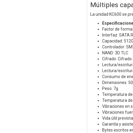
Múltiples cap
La unidad KC600 se pr
Especificacion
Factor de form
Interfaz: SATA R
Capacidad: 512
Controlador: S
NAND: 3D TLC
Cifrado: Cifrado
Lectura/escritu
Lectura/escritu
Consumo de energ
Dimensiones: 5
Peso: 7g
Temperatura de 
Temperatura de
Vibraciones en s
Vibraciones fuer
Vida útil previst
Garantía y asist
Bytes escritos 