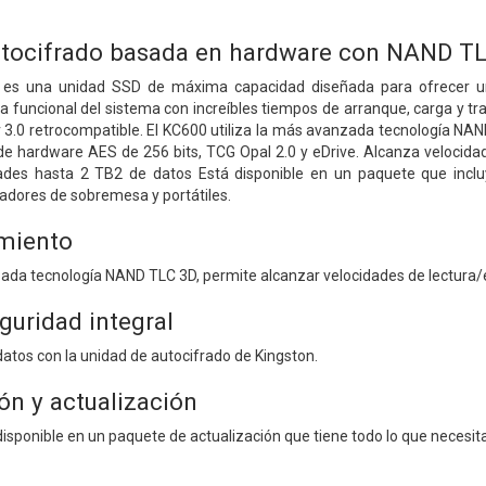
utocifrado basada en hardware con NAND T
 es una unidad SSD de máxima capacidad diseñada para ofrecer un
a funcional del sistema con increíbles tiempos de arranque, carga y t
 3.0 retrocompatible. El KC600 utiliza la más avanzada tecnología NAN
o de hardware AES de 256 bits, TCG Opal 2.0 y eDrive. Alcanza velocid
tades hasta 2 TB2 de datos Está disponible en un paquete que incluy
adores de sobremesa y portátiles.
imiento
zada tecnología NAND TLC 3D, permite alcanzar velocidades de lectura
guridad integral
datos con la unidad de autocifrado de Kingston.
ión y actualización
isponible en un paquete de actualización que tiene todo lo que necesita 