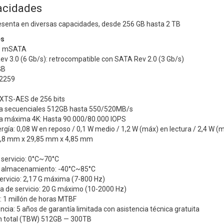
acidades
esenta en diversas capacidades, desde 256 GB hasta 2 TB
es
a: mSATA
ev 3.0 (6 Gb/s): retrocompatible con SATA Rev 2.0 (3 Gb/s)
GB
M2259
 XTS-AES de 256 bits
ra secuenciales 512GB hasta 550/520MB/s
ra máxima 4K: Hasta 90.000/80.000 IOPS
ía: 0,08 W en reposo / 0,1 W medio / 1,2 W (máx) en lectura / 2,4 W (m
0,8 mm x 29,85 mm x 4,85 mm
servicio: 0°C~70°C
 almacenamiento: -40°C~85°C
ervicio: 2,17 G máxima (7-800 Hz)
a de servicio: 20 G máximo (10-2000 Hz)
a: 1 millón de horas MTBF
encia: 5 años de garantía limitada con asistencia técnica gratuita
en total (TBW) 512GB — 300TB