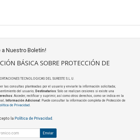
 a Nuestro Boletín!
CIÓN BÁSICA SOBRE PROTECCIÓN DE
PORTACIONES TECNOLOGICAS DEL SURESTE S.L.U.
er las consultas planteadas por el usuario y enviarle la información solicitada;
sentimiento del usuario;
Destinatarios
: Solo se realizan cesiones si existe una
erechos
: Acceder, rectificar y suprimir, así como otros derechos, como se indica en la
nal;
Información Adicional
: Puede consultar la información completa de Protección de
olítica de Privacidad
.
acepto la
Política de Privacidad
.
Enviar