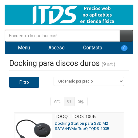
Menú
Acceso
Contacto
0
Docking para discos duros
(9 art.)
Filtro
Ant.
01
Sig.
TOOQ - TQDS-100B
Docking Station para SSD M2
SATA/NVMe TooQ TQDS-100B