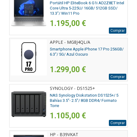
Portátil HP EliteBook 6 G1i AD2Z8ET Intel
Core Ultra 5-225U/ 16GB/ 512GB SSD/
13.3"/ Win11 Pro
1.195,00 €
Comprar
APPLE - MG8J4QL/A
Smartphone Apple iPhone 17 Pro 256GB/
6.3"/ 5G/ Azul Oscuro
1.299,00 €
Comprar
SYNOLOGY - DS1525+
NAS Synology Diskstation DS1525+/ 5
Bahías 3.5"- 2.5"/ 8GB DDR4/ Formato
Torre
1.105,00 €
Comprar
HP - B39VKAT