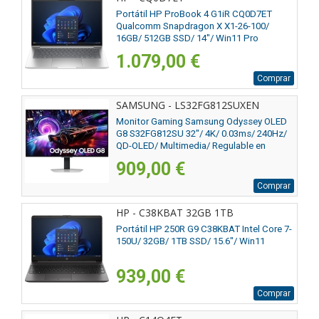
Portátil HP ProBook 4 G1iR CQ0D7ET
Qualcomm Snapdragon X X1-26-100/
16GB/ 512GB SSD/ 14"/ Win11 Pro
1.079,00 €
Comprar
SAMSUNG - LS32FG812SUXEN
Monitor Gaming Samsung Odyssey OLED
G8 S32FG812SU 32"/ 4K/ 0.03ms/ 240Hz/
QD-OLED/ Multimedia/ Regulable en
altura/ Plata
909,00 €
Comprar
HP - C38KBAT 32GB 1TB
Portátil HP 250R G9 C38KBAT Intel Core 7-
150U/ 32GB/ 1TB SSD/ 15.6"/ Win11
939,00 €
Comprar