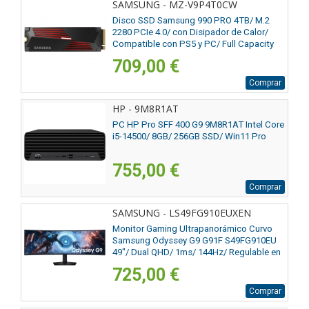
SAMSUNG - MZ-V9P4T0CW
Disco SSD Samsung 990 PRO 4TB/ M.2
2280 PCIe 4.0/ con Disipador de Calor/
Compatible con PS5 y PC/ Full Capacity
709,00 €
Comprar
HP - 9M8R1AT
PC HP Pro SFF 400 G9 9M8R1AT Intel Core
i5-14500/ 8GB/ 256GB SSD/ Win11 Pro
755,00 €
Comprar
SAMSUNG - LS49FG910EUXEN
Monitor Gaming Ultrapanorámico Curvo
Samsung Odyssey G9 G91F S49FG910EU
49"/ Dual QHD/ 1ms/ 144Hz/ Regulable en
altura/ Negro
725,00 €
Comprar