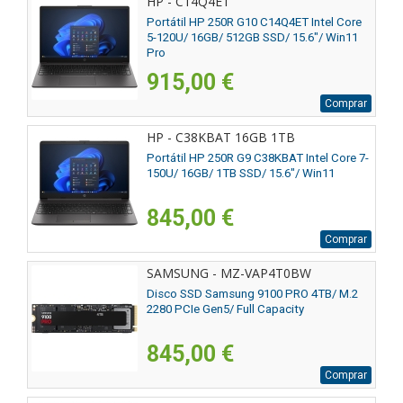
HP - C14Q4ET
Portátil HP 250R G10 C14Q4ET Intel Core
5-120U/ 16GB/ 512GB SSD/ 15.6"/ Win11
Pro
915,00 €
Comprar
HP - C38KBAT 16GB 1TB
Portátil HP 250R G9 C38KBAT Intel Core 7-
150U/ 16GB/ 1TB SSD/ 15.6"/ Win11
845,00 €
Comprar
SAMSUNG - MZ-VAP4T0BW
Disco SSD Samsung 9100 PRO 4TB/ M.2
2280 PCIe Gen5/ Full Capacity
845,00 €
Comprar