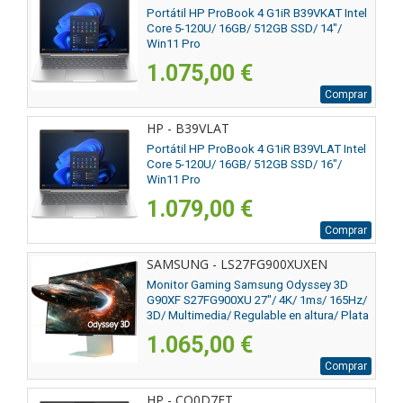
Portátil HP ProBook 4 G1iR B39VKAT Intel
Core 5-120U/ 16GB/ 512GB SSD/ 14"/
Win11 Pro
1.075,00 €
Comprar
HP - B39VLAT
Portátil HP ProBook 4 G1iR B39VLAT Intel
Core 5-120U/ 16GB/ 512GB SSD/ 16"/
Win11 Pro
1.079,00 €
Comprar
SAMSUNG - LS27FG900XUXEN
Monitor Gaming Samsung Odyssey 3D
G90XF S27FG900XU 27"/ 4K/ 1ms/ 165Hz/
3D/ Multimedia/ Regulable en altura/ Plata
1.065,00 €
Comprar
HP - CQ0D7ET