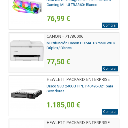
Gaming ML-ULTRA360/ Blanco
76,99 €
Comprar
CANON - 7178C006
Multifunción Canon PIXMA TS7550i WiFi/
Dúplex/ Blanca
77,50 €
Comprar
HEWLETT PACKARD ENTERPRISE -
P40496-B21
Disco SSD 240GB HPE P40496-B21 para
Servidores
1.185,00 €
Comprar
HEWLETT PACKARD ENTERPRISE -
P40497-B21