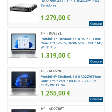
Disco SSD 480GB HPE P40497-B21 para
Servidores
1.279,00 €
Comprar
HP - B68ZZET
Portátil HP EliteBook X G1i B68ZZET Intel
Core Ultra 5-226V/ 16GB/ 512GB SSD/ 14"/
Win11 Pro
1.319,00 €
Comprar
HP - AD2Z9ET
Portátil HP EliteBook 6 G1i AD2Z9ET Intel
Core Ultra 7-255U/ 16GB/ 512GB SSD/
13.3"/ Win11 Pro
1.255,00 €
Comprar
HP - AD2Z8ET