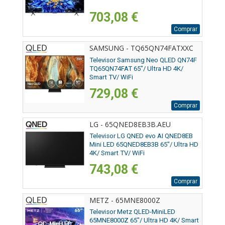
703,08 €
Comprar
SAMSUNG - TQ65QN74FATXXC
Televisor Samsung Neo QLED QN74F
TQ65QN74FAT 65"/ Ultra HD 4K/
Smart TV/ WiFi
729,08 €
Comprar
LG - 65QNED8EB3B.AEU
Televisor LG QNED evo AI QNED8EB
Mini LED 65QNED8EB3B 65"/ Ultra HD
4K/ Smart TV/ WiFi
743,08 €
Comprar
METZ - 65MNE8000Z
Televisor Metz QLED-MiniLED
65MNE8000Z 65"/ Ultra HD 4K/ Smart