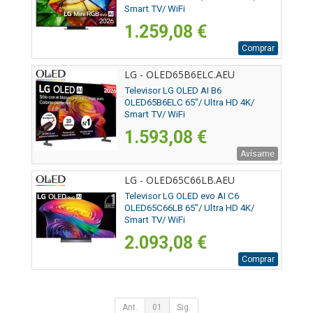
Smart TV/ WiFi
1.259,08 €
Comprar
LG - OLED65B6ELC.AEU
Televisor LG OLED AI B6
OLED65B6ELC 65"/ Ultra HD 4K/
Smart TV/ WiFi
1.593,08 €
Avísame
LG - OLED65C66LB.AEU
Televisor LG OLED evo AI C6
OLED65C66LB 65"/ Ultra HD 4K/
Smart TV/ WiFi
2.093,08 €
Comprar
Ant.
01
Sig.