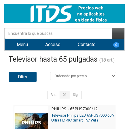
Menú
Acceso
Contacto
0
Televisor hasta 65 pulgadas
(18 art.)
Filtro
Ant.
01
Sig.
PHILIPS - 65PUS7000/12
Televisor Philips LED 65PUS7000 65"/
Ultra HD 4K/ Smart TV/ WiFi