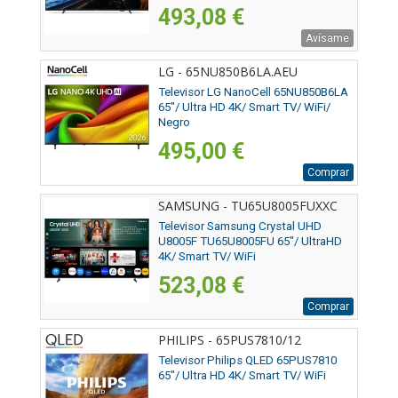
493,08 €
Avísame
LG - 65NU850B6LA.AEU
Televisor LG NanoCell 65NU850B6LA
65"/ Ultra HD 4K/ Smart TV/ WiFi/
Negro
495,00 €
Comprar
SAMSUNG - TU65U8005FUXXC
Televisor Samsung Crystal UHD
U8005F TU65U8005FU 65"/ UltraHD
4K/ Smart TV/ WiFi
523,08 €
Comprar
PHILIPS - 65PUS7810/12
Televisor Philips QLED 65PUS7810
65"/ Ultra HD 4K/ Smart TV/ WiFi