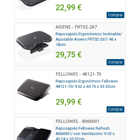
22,99 €
Comprar
AISENS - FRT02-267
Reposapiés Ergonómico/ Inclinable/
Ajustable Aisens FRT02-267/ 46 x
18cm
29,75 €
Comprar
FELLOWES - 48121-70
Reposapiés Ergonómico Fellowes
48121-70/ 9.52 x 44.76 x 33.33cm
29,99 €
Comprar
FELLOWES - 8066001
Reposapiés Fellowes Refresh
8066001/ con Ventilación/ 9.53 x
45.24 x 33.02cm