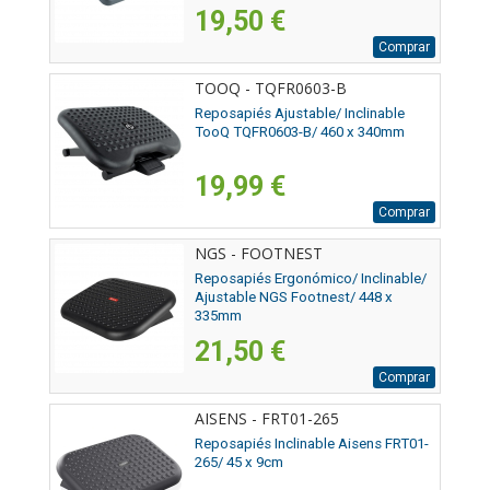
19,50 €
Comprar
TOOQ - TQFR0603-B
Reposapiés Ajustable/ Inclinable
TooQ TQFR0603-B/ 460 x 340mm
19,99 €
Comprar
NGS - FOOTNEST
Reposapiés Ergonómico/ Inclinable/
Ajustable NGS Footnest/ 448 x
335mm
21,50 €
Comprar
AISENS - FRT01-265
Reposapiés Inclinable Aisens FRT01-
265/ 45 x 9cm