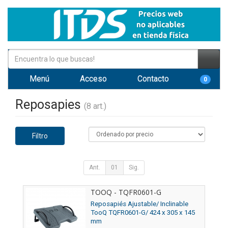
Menú
Acceso
Contacto
0
Reposapies
(8 art.)
Filtro
Ant.
01
Sig.
TOOQ - TQFR0601-G
Reposapiés Ajustable/ Inclinable
TooQ TQFR0601-G/ 424 x 305 x 145
mm