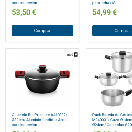
para Inducción
para Inducción
53,50 €
54,99 €
Comprar
Comprar
Cacerola Bra Premiere A410332/
Pack Batería de Cocina
Ø32cm/ Aluminio fundido/ Apta
M240001/ Cazo Ø14cm/
para Inducción
Ø24cm/ Cacerolas Ø20
Acero Inoxidable/ Apta