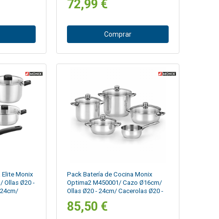
72,99 €
Inducción
Comprar
 Elite Monix
Pack Batería de Cocina Monix
Ollas Ø20 -
Optima2 M450001/ Cazo Ø16cm/
 24cm/
Ollas Ø20 - 24cm/ Cacerolas Ø20 -
 para
24cm/ Acero Inoxidable/ Apta para
85,50 €
Inducción