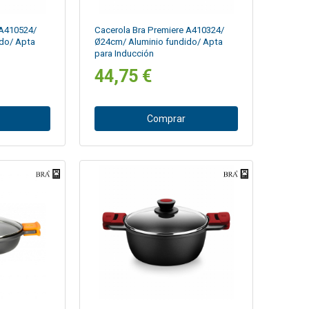
 A410524/
Cacerola Bra Premiere A410324/
do/ Apta
Ø24cm/ Aluminio fundido/ Apta
para Inducción
44,75 €
Comprar