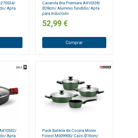
 A270524/
Cacerola Bra Premiere A410328/
do/ Apta
Ø28cm/ Aluminio fundido/ Apta
para Inducción
52,99 €
Comprar
 A410532/
Pack Batería de Cocina Monix
do/ Apta
Forest M509900/ Cazo Ø16cm/