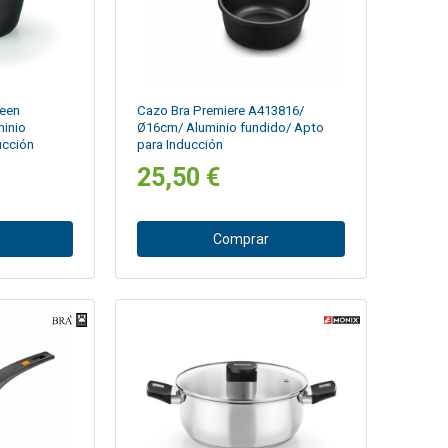
reen
Cazo Bra Premiere A413816/
inio
Ø16cm/ Aluminio fundido/ Apto
ucción
para Inducción
25,50 €
Comprar