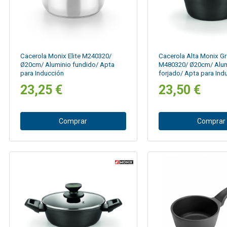
Cacerola Monix Elite M240320/
Cacerola Alta Monix G
Ø20cm/ Aluminio fundido/ Apta
M480320/ Ø20cm/ Alum
para Inducción
forjado/ Apta para Ind
23,25 €
23,50 €
Comprar
Comprar