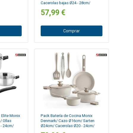
Cacerolas bajas Ø24 - 28cm/
Cacerolas Ø20cm/ Acero
57,99 €
Inoxidable/ Apta para Inducción
Comprar
 Elite Monix
Pack Batería de Cocina Monix
 Ollas
Denmark/ Cazo Ø16cm/ Sarten
 - 24cm/
Ø24cm/ Cacerolas Ø20 - 24cm/
 para
Aluminio Fundido/ Apta para