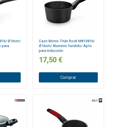
3816/ Ø16cm/
Cazo Monix Titán Rock M813816/
o para
Ø16cm/ Aluminio fundido/ Apto
para Inducción
17,50 €
Comprar