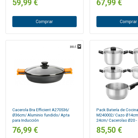
59,99 €
67,99 €
Inducción
Comprar
Comprar
Cacerola Bra Efficient A270536/
Pack Batería de Cocina
Ø36cm/ Aluminio fundido/ Apta
M240002/ Cazo Ø14cm/ 
para Inducción
24cm/ Cacerolas Ø20 -
Acero Inoxidable/ Apta
76,99 €
85,50 €
Inducción