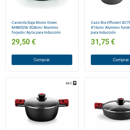
Cacerola Baja Monix Green
Cazo Bra Efficient A27
M480528/ Ø28cm/ Aluminio
Ø16cm/ Aluminio fund
forjado/ Apta para Inducción
para Inducción
29,50 €
31,75 €
Comprar
Comprar