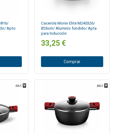
3816/
Cacerola Monix Elite M240326/
ido/ Apto
Ø26cm/ Aluminio fundido/ Apta
para Inducción
33,25 €
Comprar