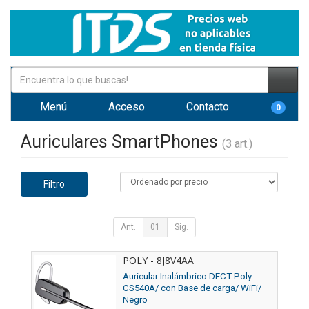
Menú
Acceso
Contacto
0
Auriculares SmartPhones
(3 art.)
Filtro
Ant.
01
Sig.
POLY - 8J8V4AA
Auricular Inalámbrico DECT Poly
CS540A/ con Base de carga/ WiFi/
Negro