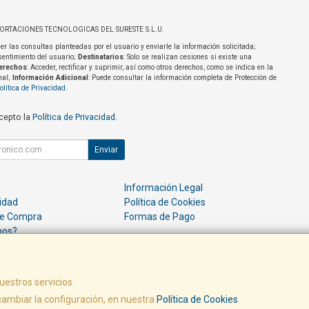
PORTACIONES TECNOLOGICAS DEL SURESTE S.L.U.
er las consultas planteadas por el usuario y enviarle la información solicitada;
sentimiento del usuario;
Destinatarios
: Solo se realizan cesiones si existe una
erechos
: Acceder, rectificar y suprimir, así como otros derechos, como se indica en la
nal;
Información Adicional
: Puede consultar la información completa de Protección de
olítica de Privacidad
.
acepto la
Política de Privacidad
.
Enviar
Información Legal
cidad
Política de Cookies
de Compra
Formas de Pago
mos?
uestros servicios.
a. - C.I.F.: B73664054 - Tfno: 968909023 -
Resolución de Litigios
ambiar la configuración, en nuestra
Política de Cookies
.