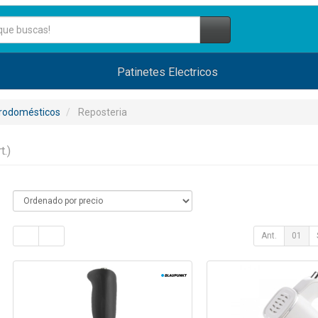
Patinetes Electricos
trodomésticos
Reposteria
t.)
Ant.
01