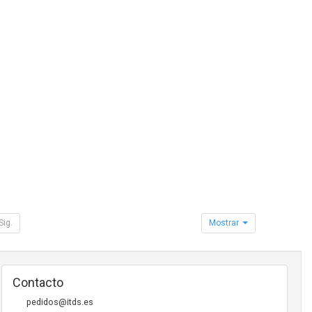
Sig.
Mostrar
Contacto
pedidos@itds.es