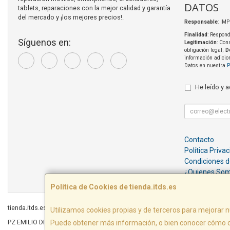
DATOS
tablets, reparaciones con la mejor calidad y garantía
del mercado y ¡los mejores precios!.
Responsable
: IM
Finalidad
: Respond
Síguenos en:
Legitimación
: Con
obligación legal;
D
información adicio
Datos en nuestra
P
He leído y 
Contacto
Política Priva
Condiciones 
¿Quienes So
Política de Cookies de tienda.itds.es
tienda.itds.es © 2026
Utilizamos cookies propias y de terceros para mejorar n
PZ EMILIO DIEZ DE REVENGA, EDIF LIBERTAD LOCAL E6, 30009, MURCIA, Españ
Puede obtener más información, o bien conocer cómo c