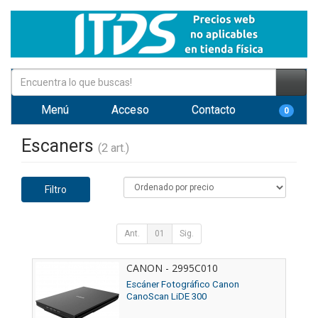
Menú
Acceso
Contacto
0
Escaners
(2 art.)
Filtro
Ant.
01
Sig.
CANON - 2995C010
Escáner Fotográfico Canon
CanoScan LiDE 300