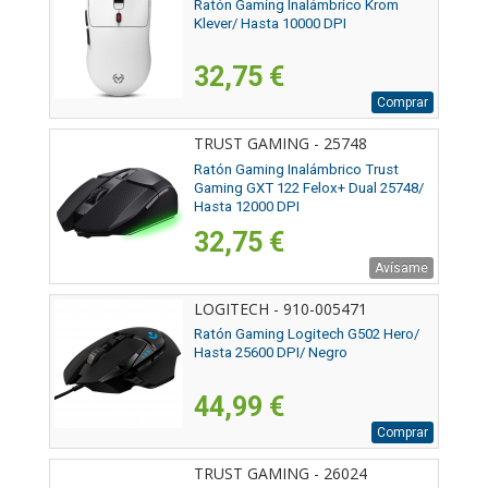
Ratón Gaming Inalámbrico Krom
Klever/ Hasta 10000 DPI
32,75 €
Comprar
TRUST GAMING - 25748
Ratón Gaming Inalámbrico Trust
Gaming GXT 122 Felox+ Dual 25748/
Hasta 12000 DPI
32,75 €
Avísame
LOGITECH - 910-005471
Ratón Gaming Logitech G502 Hero/
Hasta 25600 DPI/ Negro
44,99 €
Comprar
TRUST GAMING - 26024