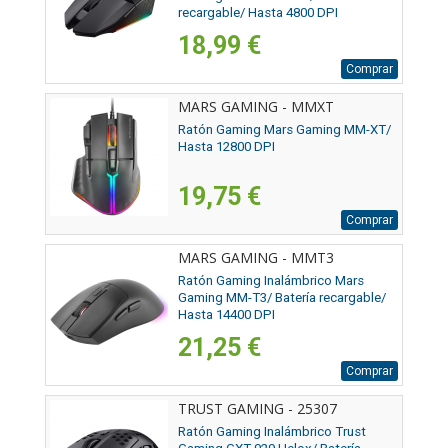
recargable/ Hasta 4800 DPI
18,99 €
Comprar
MARS GAMING - MMXT
Ratón Gaming Mars Gaming MM-XT/
Hasta 12800 DPI
19,75 €
Comprar
MARS GAMING - MMT3
Ratón Gaming Inalámbrico Mars
Gaming MM-T3/ Batería recargable/
Hasta 14400 DPI
21,25 €
Comprar
TRUST GAMING - 25307
Ratón Gaming Inalámbrico Trust