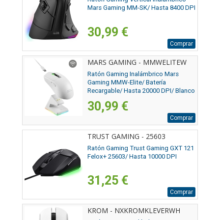
Mars Gaming MM-SK/ Hasta 8400 DPI
30,99 €
Comprar
MARS GAMING - MMWELITEW
Ratón Gaming Inalámbrico Mars
Gaming MMW-Elite/ Batería
Recargable/ Hasta 20000 DPI/ Blanco
30,99 €
Comprar
TRUST GAMING - 25603
Ratón Gaming Trust Gaming GXT 121
Felox+ 25603/ Hasta 10000 DPI
31,25 €
Comprar
KROM - NXKROMKLEVERWH