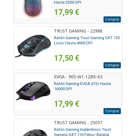
Hasta 3200 DPI
17,99 €
Comprar
TRUST GAMING - 22988
Ratón Gaming Trust Gaming GXT 133
Locx/ Hasta 4000 DPI
17,50 €
Comprar
EVGA - 905-W1-12BK-K3
Ratón Gaming EVGA X12/ Hasta
16000 DPI
17,99 €
Comprar
TRUST GAMING - 25037
Ratón Gaming Inalámbrico Trust
Gaming GXT 110 Felox/ Batería