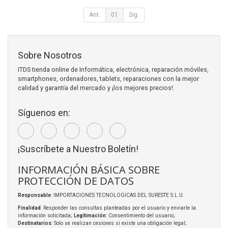
Ant.
01
Sig.
Sobre Nosotros
ITDS tienda online de Informática, electrónica, reparación móviles,
smartphones, ordenadores, tablets, reparaciones con la mejor
calidad y garantía del mercado y ¡los mejores precios!.
Síguenos en:
¡Suscríbete a Nuestro Boletín!
INFORMACIÓN BÁSICA SOBRE
PROTECCIÓN DE DATOS
Responsable
: IMPORTACIONES TECNOLOGICAS DEL SURESTE S.L.U.
Finalidad
: Responder las consultas planteadas por el usuario y enviarle la
información solicitada;
Legitimación
: Consentimiento del usuario;
Destinatarios
: Solo se realizan cesiones si existe una obligación legal;