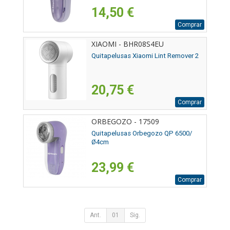
14,50 €
Comprar
XIAOMI - BHR08S4EU
Quitapelusas Xiaomi Lint Remover 2
20,75 €
Comprar
ORBEGOZO - 17509
Quitapelusas Orbegozo QP 6500/
Ø4cm
23,99 €
Comprar
Ant.
01
Sig.