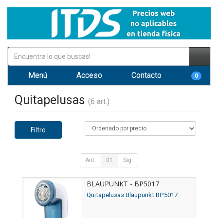
Menú
Acceso
Contacto
0
Quitapelusas
(6 art.)
Filtro
Ant.
01
Sig.
BLAUPUNKT - BP5017
Quitapelusas Blaupunkt BP5017