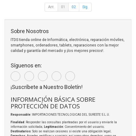
Ant.
01
02
Sig.
Sobre Nosotros
ITDS tienda online de Informática, electrónica, reparación móviles,
smartphones, ordenadores, tablets, reparaciones con la mejor
calidad y garantía del mercado y ¡los mejores precios!.
Síguenos en:
¡Suscríbete a Nuestro Boletín!
INFORMACIÓN BÁSICA SOBRE
PROTECCIÓN DE DATOS
Responsable
: IMPORTACIONES TECNOLOGICAS DEL SURESTE S.L.U.
Finalidad
: Responder las consultas planteadas por el usuario y enviarle la
información solicitada;
Legitimación
: Consentimiento del usuario;
Destinatarios
: Solo se realizan cesiones si existe una obligación legal;
Derechos
: Acceder, rectificar y suprimir, así como otros derechos, como se