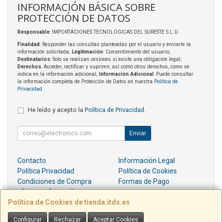
INFORMACIÓN BÁSICA SOBRE
PROTECCIÓN DE DATOS
Responsable
: IMPORTACIONES TECNOLOGICAS DEL SURESTE S.L.U.
Finalidad
: Responder las consultas planteadas por el usuario y enviarle la
información solicitada;
Legitimación
: Consentimiento del usuario;
Destinatarios
: Solo se realizan cesiones si existe una obligación legal;
Derechos
: Acceder, rectificar y suprimir, así como otros derechos, como se
indica en la información adicional;
Información Adicional
: Puede consultar
la información completa de Protección de Datos en nuestra
Política de
Privacidad
.
He leído y acepto la
Política de Privacidad
.
Enviar
Contacto
Información Legal
Política Privacidad
Política de Cookies
Condiciones de Compra
Formas de Pago
¿Quienes Somos?
Política de Cookies de tienda.itds.es
Contacto
Configurar
Rechazar
Aceptar Cookies