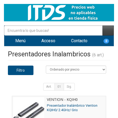
Menú
Acceso
Contacto
0
Presentadores Inalambricos
(6 art.)
Filtro
Ant.
01
Sig.
VENTION - KQIH0
Presentador Inalámbrico Vention
KQIH0/ 2.4GHz/ Gris