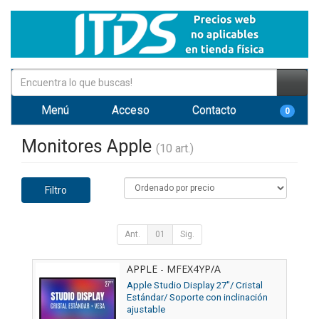
Menú
Acceso
Contacto
0
Monitores Apple
(10 art.)
Filtro
Ant.
01
Sig.
APPLE - MFEX4YP/A
Apple Studio Display 27"/ Cristal
Estándar/ Soporte con inclinación
ajustable