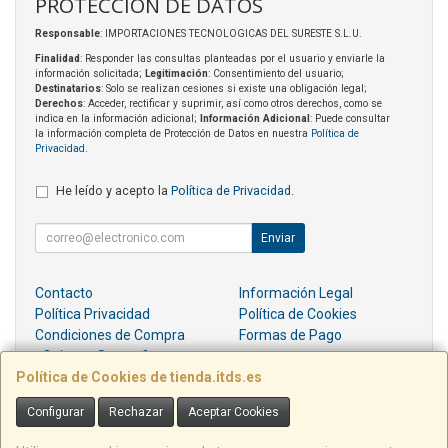
PROTECCIÓN DE DATOS
Responsable
: IMPORTACIONES TECNOLOGICAS DEL SURESTE S.L.U.
Finalidad
: Responder las consultas planteadas por el usuario y enviarle la
información solicitada;
Legitimación
: Consentimiento del usuario;
Destinatarios
: Solo se realizan cesiones si existe una obligación legal;
Derechos
: Acceder, rectificar y suprimir, así como otros derechos, como se
indica en la información adicional;
Información Adicional
: Puede consultar
la información completa de Protección de Datos en nuestra
Política de
Privacidad
.
He leído y acepto la
Política de Privacidad
.
Enviar
Contacto
Información Legal
Política Privacidad
Política de Cookies
Condiciones de Compra
Formas de Pago
¿Quienes Somos?
Política de Cookies de tienda.itds.es
Contacto
Configurar
Rechazar
Aceptar Cookies
pedidos@itds.es