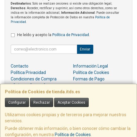
Destinatarios
: Solo se realizan cesiones si existe una obligación legal;
Derechos
: Acceder, rectificar y suprimir, así como otros derechos, como se
indica en la información adicional;
Información Adicional
: Puede consultar
la información completa de Protección de Datos en nuestra
Política de
Privacidad
.
He leído y acepto la
Política de Privacidad
.
Enviar
Contacto
Información Legal
Política Privacidad
Política de Cookies
Condiciones de Compra
Formas de Pago
¿Quienes Somos?
Política de Cookies de tienda.itds.es
Contacto
Configurar
Rechazar
Aceptar Cookies
pedidos@itds.es
Utilizamos cookies propias y de terceros para mejorar nuestros
servicios.
Puede obtener más información, o bien conocer cómo cambiar la
PZ EMILIO DIEZ DE REVENGA, EDIF LIBERTAD LOCAL E6, 30009, MURCIA,
configuración, en nuestra
Política de Cookies
.
España. - C.I.F.: B73664054 - Tfno: 968909023 -
Resolución de Litigios