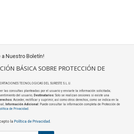
 a Nuestro Boletín!
CIÓN BÁSICA SOBRE PROTECCIÓN DE
PORTACIONES TECNOLOGICAS DEL SURESTE S.L.U.
er las consultas planteadas por el usuario y enviarle la información solicitada;
sentimiento del usuario;
Destinatarios
: Solo se realizan cesiones si existe una
erechos
: Acceder, rectificar y suprimir, así como otros derechos, como se indica en la
nal;
Información Adicional
: Puede consultar la información completa de Protección de
olítica de Privacidad
.
acepto la
Política de Privacidad
.