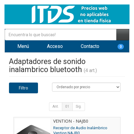
Menú
Acceso
Contacto
0
Adaptadores de sonido
inalambrico bluetooth
(4 art.)
Filtro
Ant.
01
Sig.
VENTION - NAJB0
Receptor de Audio Inalámbrico
Vention NAJB0