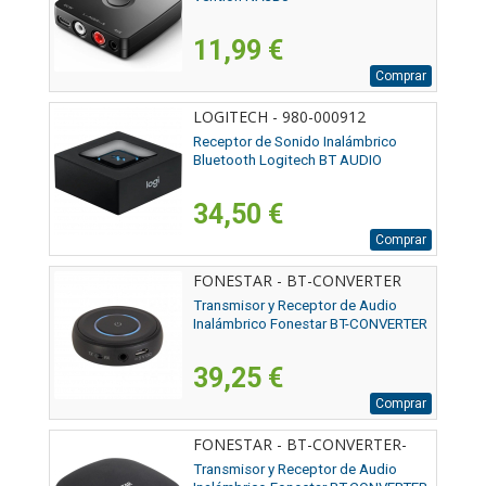
11,99 €
Comprar
LOGITECH - 980-000912
Receptor de Sonido Inalámbrico
Bluetooth Logitech BT AUDIO
34,50 €
Comprar
FONESTAR - BT-CONVERTER
Transmisor y Receptor de Audio
Inalámbrico Fonestar BT-CONVERTER
39,25 €
Comprar
FONESTAR - BT-CONVERTER-
MULTI
Transmisor y Receptor de Audio