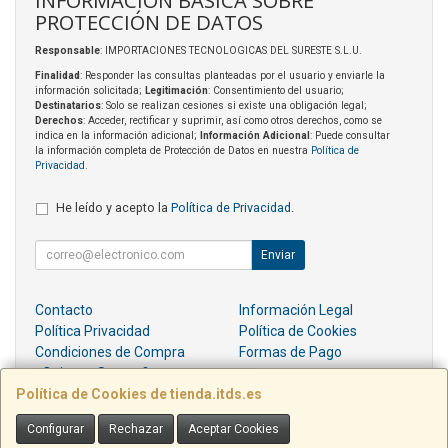
INFORMACIÓN BÁSICA SOBRE
PROTECCIÓN DE DATOS
Responsable
: IMPORTACIONES TECNOLOGICAS DEL SURESTE S.L.U.
Finalidad
: Responder las consultas planteadas por el usuario y enviarle la
información solicitada;
Legitimación
: Consentimiento del usuario;
Destinatarios
: Solo se realizan cesiones si existe una obligación legal;
Derechos
: Acceder, rectificar y suprimir, así como otros derechos, como se
indica en la información adicional;
Información Adicional
: Puede consultar
la información completa de Protección de Datos en nuestra
Política de
Privacidad
.
He leído y acepto la
Política de Privacidad
.
Enviar
Contacto
Información Legal
Política Privacidad
Política de Cookies
Condiciones de Compra
Formas de Pago
¿Quienes Somos?
Política de Cookies de tienda.itds.es
Contacto
Configurar
Rechazar
Aceptar Cookies
pedidos@itds.es