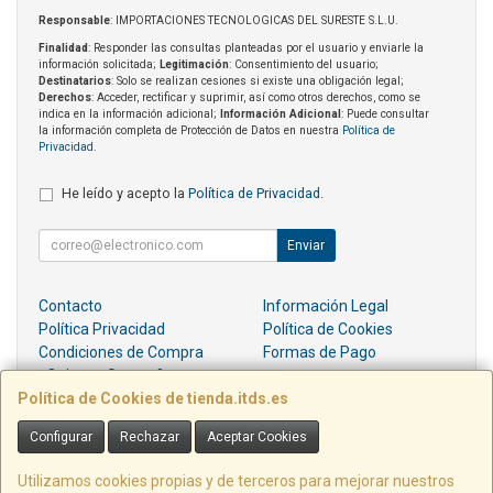
Responsable
: IMPORTACIONES TECNOLOGICAS DEL SURESTE S.L.U.
Finalidad
: Responder las consultas planteadas por el usuario y enviarle la
información solicitada;
Legitimación
: Consentimiento del usuario;
Destinatarios
: Solo se realizan cesiones si existe una obligación legal;
Derechos
: Acceder, rectificar y suprimir, así como otros derechos, como se
indica en la información adicional;
Información Adicional
: Puede consultar
la información completa de Protección de Datos en nuestra
Política de
Privacidad
.
He leído y acepto la
Política de Privacidad
.
Enviar
Contacto
Información Legal
Política Privacidad
Política de Cookies
Condiciones de Compra
Formas de Pago
¿Quienes Somos?
Política de Cookies de tienda.itds.es
Contacto
Configurar
Rechazar
Aceptar Cookies
pedidos@itds.es
Utilizamos cookies propias y de terceros para mejorar nuestros