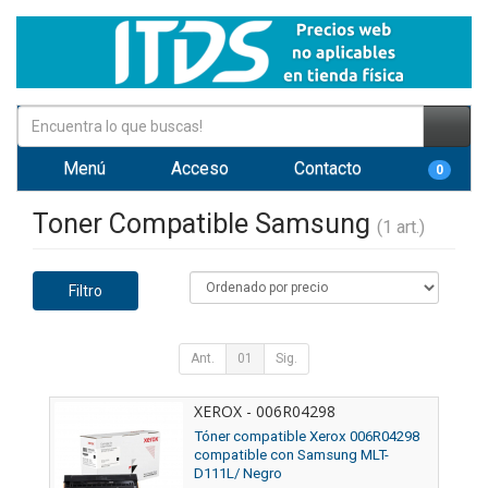
Menú
Acceso
Contacto
0
Toner Compatible Samsung
(1 art.)
Filtro
Ant.
01
Sig.
XEROX - 006R04298
Tóner compatible Xerox 006R04298
compatible con Samsung MLT-
D111L/ Negro