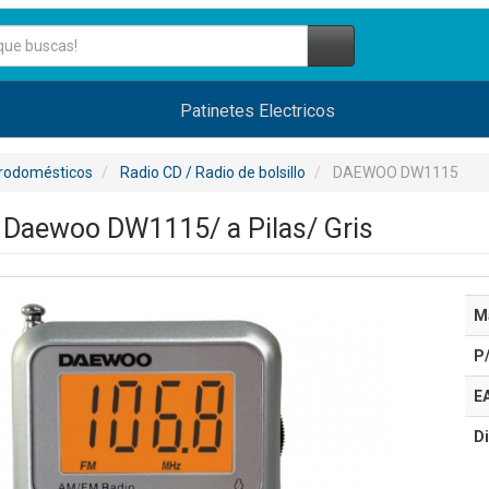
Patinetes Electricos
trodomésticos
Radio CD / Radio de bolsillo
DAEWOO DW1115
l Daewoo DW1115/ a Pilas/ Gris
M
P
E
Di