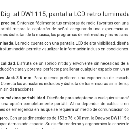
 Digital DW1115, pantalla LCD retroiluminad
 precisa
. Sintoniza fácilmente tus emisoras de radio favoritas con una
portátil mejora la captación de señal, asegurando una experiencia au
ienes disfrutan de la música, los programas de entrevistas y las noticia
uminada.
La radio cuenta con una pantalla LCD de alta visibilidad, diseña
etroiluminación permite visualizar la información incluso en condicione
 calidad
. Disfruta de un sonido nítido y envolvente sin necesidad de 
ucción clara y potente, perfecta para llenar cualquier espacio con un audio
ares Jack 3.5 mm
. Para quienes prefieren una experiencia de escuch
Conécta los auriculares incluidos y disfruta de tus emisoras sin interrup
 sin distracciones.
ara máxima portabilidad
. Diseñada para adaptarse a cualquier situaci
n una opción completamente portátil. Al no depender de cables o en
nes de emergencia en las que se requiera un medio de comunicación con
gero.
Con unas dimensiones de 153 x 76 x 30 mm, la Daewoo DW1115 es 
upar demasiado espacio. Su diseño moderno y ergonómico la convierte e