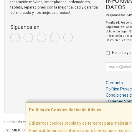
INFORMA
reparación móviles, smartphones, ordenadores,
DATOS
tablets, reparaciones con la mejor calidad y garantía
del mercado y ¡los mejores precios!.
Responsable
: IM
Finalidad
: Respond
Síguenos en:
Legitimación
: Con
obligación legal;
D
información adicio
Datos en nuestra
P
He leído y 
Contacto
Política Priva
Condiciones 
¿Quienes So
Política de Cookies de tienda.itds.es
tienda.itds.es © 2026
Utilizamos cookies propias y de terceros para mejorar n
PZ EMILIO DIEZ DE REVENGA, EDIF LIBERTAD LOCAL E6, 30009, MURCIA, Españ
Puede obtener más información, o bien conocer cómo c