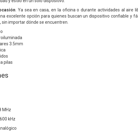
d y estilo en un solo dispositivo.
 ocasión
. Ya sea en casa, en la oficina o durante actividades al aire l
una excelente opción para quienes buscan un dispositivo confiable y fá
, sin importar dónde se encuentren.
do
troiluminada
ulares 3.5mm
ica
uidos
a pilas
nes
08 MHz
1600 kHz
Analógico