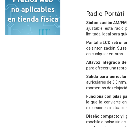
Radio Portátil
Sintonización AM/FM
ajustable, esta radio 
limitada. Ideal para qu
Pantalla LCD retroil
de sintonización. Su r
en cualquier entorno.
Altavoz integrado de
para ofrecer una reprod
Salida para auricul
auriculares de 3.5 mm. 
momentos de relajación
Funciona con pilas p
lo que la convierte e
excursiones o situacio
Diseño compacto y li
mochila o bolso sin oc