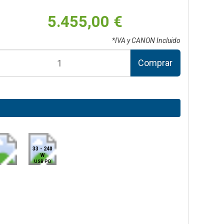
5.455,00 €
*IVA y CANON Incluido
Comprar
33 - 240
W
USB PD