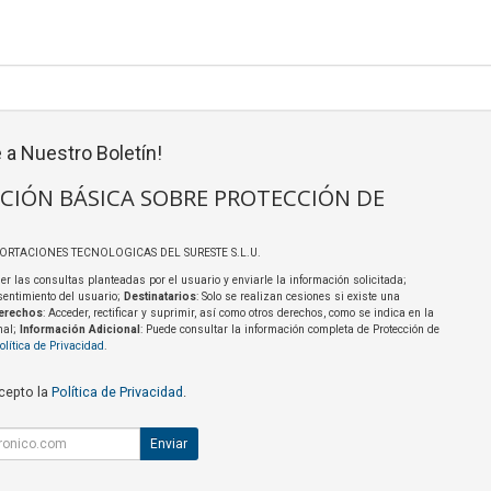
 a Nuestro Boletín!
CIÓN BÁSICA SOBRE PROTECCIÓN DE
PORTACIONES TECNOLOGICAS DEL SURESTE S.L.U.
er las consultas planteadas por el usuario y enviarle la información solicitada;
sentimiento del usuario;
Destinatarios
: Solo se realizan cesiones si existe una
erechos
: Acceder, rectificar y suprimir, así como otros derechos, como se indica en la
nal;
Información Adicional
: Puede consultar la información completa de Protección de
olítica de Privacidad
.
acepto la
Política de Privacidad
.
Enviar