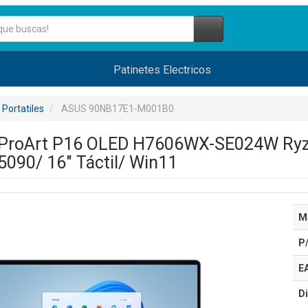
Patinetes Electricos
Portatiles
ASUS 90NB17E1-M001B0
s ProArt P16 OLED H7606WX-SE024W Ryz
090/ 16" Táctil/ Win11
M
P
E
Di