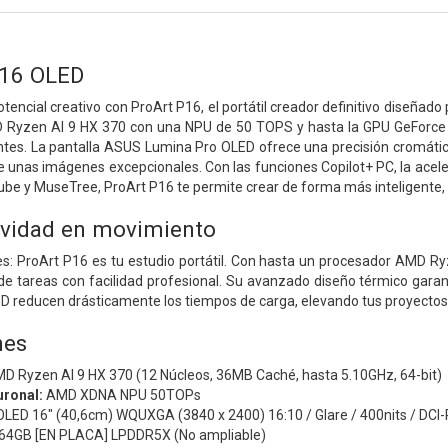
P16 OLED
otencial creativo con ProArt P16, el portátil creador definitivo diseñad
 Ryzen AI 9 HX 370 con una NPU de 50 TOPS y hasta la GPU GeForce R
entes. La pantalla ASUS Lumina Pro OLED ofrece una precisión cromátic
de unas imágenes excepcionales. Con las funciones Copilot+ PC, la acel
 y MuseTree, ProArt P16 te permite crear de forma más inteligente, r
ividad en movimiento
ites: ProArt P16 es tu estudio portátil. Con hasta un procesador AMD
 de tareas con facilidad profesional. Su avanzado diseño térmico gara
D reducen drásticamente los tiempos de carga, elevando tus proyectos
nes
D Ryzen AI 9 HX 370 (12 Núcleos, 36MB Caché, hasta 5.10GHz, 64-bit)
ronal:
AMD XDNA NPU 50TOPs
 OLED 16" (40,6cm) WQUXGA (3840 x 2400) 16:10 / Glare / 400nits / DCI
64GB [EN PLACA] LPDDR5X (No ampliable)