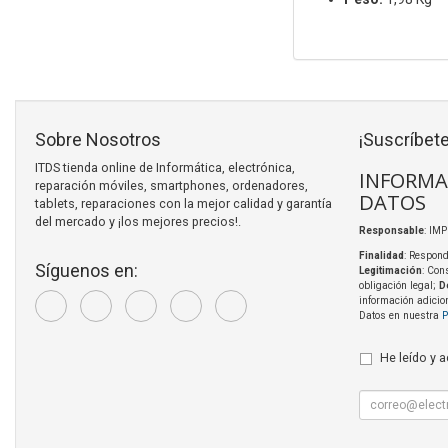
Sobre Nosotros
¡Suscríbete
ITDS tienda online de Informática, electrónica,
INFORMA
reparación móviles, smartphones, ordenadores,
DATOS
tablets, reparaciones con la mejor calidad y garantía
del mercado y ¡los mejores precios!.
Responsable
: IM
Finalidad
: Respond
Síguenos en:
Legitimación
: Con
obligación legal;
D
información adicio
Datos en nuestra
P
He leído y 