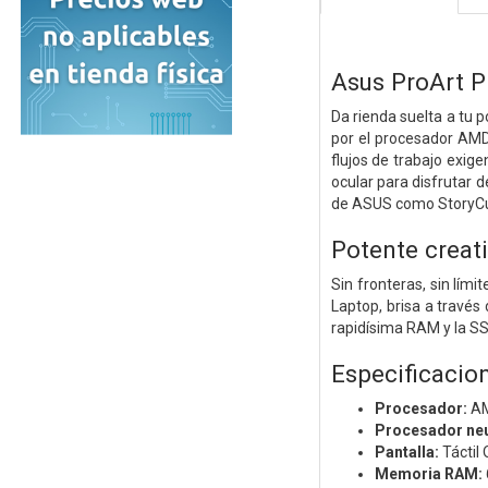
Asus ProArt 
Da rienda suelta a tu p
por el procesador AMD
flujos de trabajo exig
ocular para disfrutar 
de ASUS como StoryCube
Potente creat
Sin fronteras, sin lím
Laptop, brisa a través
rapidísima RAM y la SS
Especificacio
Procesador:
AM
Procesador neu
Pantalla:
Táctil
Memoria RAM: