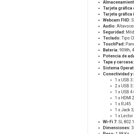
Almacenamient
Tarjeta gráfica
Tarjeta gráfica
Webcam FHD:
S
Audio:
Altavoce
Seguridad:
Módu
Teclado:
Tipo Ch
TouchPad:
Pane
Batería:
90Wh, 4 
Potencia de ad
Tapa y carcasa:
Sistema Operat
Conectividad y
1 x USB 3.
2 x USB 3.
1 x USB 4.
1 x HDMI 2
1 x RJ45
1 x Jack 
1 x Lector
Wi-Fi 7:
Sí, 802.
Dimensiones:
3
Peso:
1,98 Kg