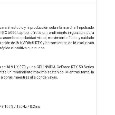
o para el estudio y la producción sobre la marcha. Impulsado
TX 5090 Laptop, ofrece un rendimiento inigualable para
a asombrosa, claridad visual, movimiento fluido y cuidado
eración de IA NVIDIA® RTX y herramientas de IA exclusivas
ápida e intuitiva que nunca.
 Ryzen AI 9 HX 370 y una GPU NVIDIA GeForce RTX 50 Series
ntiza un rendimiento máximo sostenido. Mientras tanto, la
 a obras maestras allá donde vayas.
-P3 100% / 120Hz / 0.2ms