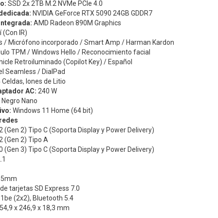
o:
SSD 2x 2TB M.2 NVMe PCIe 4.0
 dedicada:
NVIDIA GeForce RTX 5090 24GB GDDR7
 integrada:
AMD Radeon 890M Graphics
í (Con IR)
s / Micrófono incorporado / Smart Amp / Harman Kardon
lo TPM / Windows Hello / Reconocimiento facial
icle Retroiluminado (Copilot Key) / Español
l Seamless / DialPad
Celdas, Iones de Litio
aptador AC:
240 W
Negro Nano
ivo:
Windows 11 Home (64 bit)
 redes
2 (Gen 2) Tipo C (Soporta Display y Power Delivery)
2 (Gen 2) Tipo A
0 (Gen 3) Tipo C (Soporta Display y Power Delivery)
.1
3,5mm
 de tarjetas SD Express 7.0
11be (2x2), Bluetooth 5.4
54,9 x 246,9 x 18,3 mm