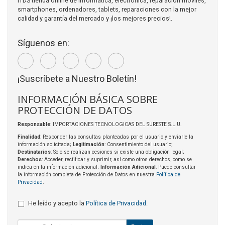
ITDS tienda online de Informática, electrónica, reparación móviles,
smartphones, ordenadores, tablets, reparaciones con la mejor
calidad y garantía del mercado y ¡los mejores precios!.
Síguenos en:
¡Suscríbete a Nuestro Boletín!
INFORMACIÓN BÁSICA SOBRE
PROTECCIÓN DE DATOS
Responsable
: IMPORTACIONES TECNOLOGICAS DEL SURESTE S.L.U.
Finalidad
: Responder las consultas planteadas por el usuario y enviarle la
información solicitada;
Legitimación
: Consentimiento del usuario;
Destinatarios
: Solo se realizan cesiones si existe una obligación legal;
Derechos
: Acceder, rectificar y suprimir, así como otros derechos, como se
indica en la información adicional;
Información Adicional
: Puede consultar
la información completa de Protección de Datos en nuestra
Política de
Privacidad
.
He leído y acepto la
Política de Privacidad
.