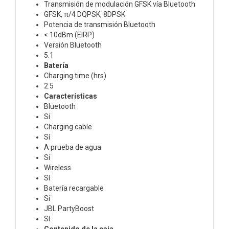
Transmisión de modulación GFSK vía Bluetooth
GFSK, π/4 DQPSK, 8DPSK
Potencia de transmisión Bluetooth
< 10dBm (EIRP)
Versión Bluetooth
5.1
Batería
Charging time (hrs)
2.5
Características
Bluetooth
Sí
Charging cable
Sí
A prueba de agua
Sí
Wireless
Sí
Batería recargable
Sí
JBL PartyBoost
Sí
Contenido de la caja