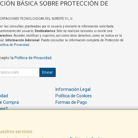
CIÓN BÁSICA SOBRE PROTECCIÓN DE
PORTACIONES TECNOLOGICAS DEL SURESTE S.L.U.
er las consultas planteadas por el usuario y enviarle la información solicitada;
sentimiento del usuario;
Destinatarios
: Solo se realizan cesiones si existe una
erechos
: Acceder, rectificar y suprimir, así como otros derechos, como se indica en la
nal;
Información Adicional
: Puede consultar la información completa de Protección de
olítica de Privacidad
.
acepto la
Política de Privacidad
.
Enviar
Información Legal
cidad
Política de Cookies
de Compra
Formas de Pago
mos?
uestros servicios.