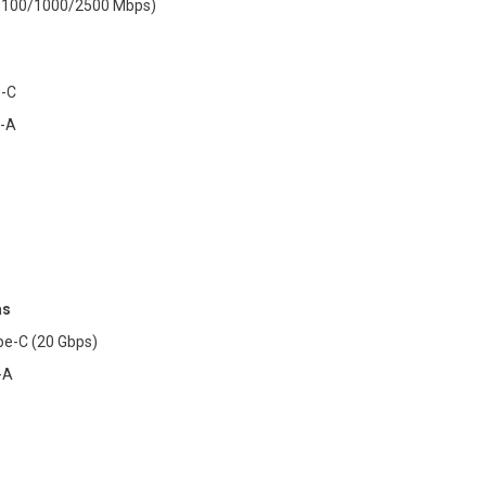
0/100/1000/2500 Mbps)
e-C
e-A
as
pe-C (20 Gbps)
-A