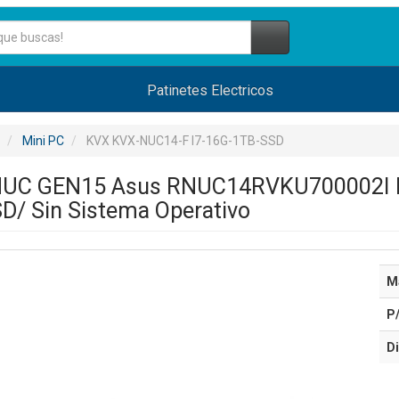
Patinetes Electricos
Mini PC
KVX KVX-NUC14-F I7-16G-1TB-SSD
UC GEN15 Asus RNUC14RVKU700002I Int
D/ Sin Sistema Operativo
M
P
Di