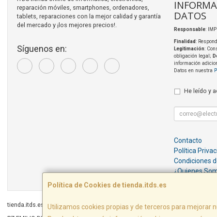
INFORMA
reparación móviles, smartphones, ordenadores,
DATOS
tablets, reparaciones con la mejor calidad y garantía
del mercado y ¡los mejores precios!.
Responsable
: IM
Finalidad
: Respond
Síguenos en:
Legitimación
: Con
obligación legal;
D
información adicio
Datos en nuestra
P
He leído y 
Contacto
Política Priva
Condiciones 
¿Quienes So
Política de Cookies de tienda.itds.es
tienda.itds.es © 2026
Utilizamos cookies propias y de terceros para mejorar n