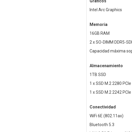
Gráficos
Intel Arc Graphics
Memoria
16GB RAM
2 x SO-DIMM DDR5-S
Capacidad máxima sop
Almacenamiento
1TB SSD
1 x SSD M.2 2280 PCIe 
1 x SSD M.2 2242 PCIe 
Conectividad
WiFi 6E (802.11ax)
Bluetooth 5.3