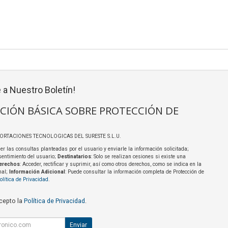
 a Nuestro Boletín!
CIÓN BÁSICA SOBRE PROTECCIÓN DE
PORTACIONES TECNOLOGICAS DEL SURESTE S.L.U.
er las consultas planteadas por el usuario y enviarle la información solicitada;
sentimiento del usuario;
Destinatarios
: Solo se realizan cesiones si existe una
erechos
: Acceder, rectificar y suprimir, así como otros derechos, como se indica en la
nal;
Información Adicional
: Puede consultar la información completa de Protección de
olítica de Privacidad
.
acepto la
Política de Privacidad
.
Enviar