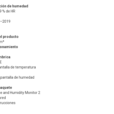
ción de humedad
99 % de HR
1–2019
l producto
mm*
cionamiento
mbrica
LE
antalla de temperatura
a pantalla de humedad
paquete
e and Humidity Monitor 2
ared
trucciones