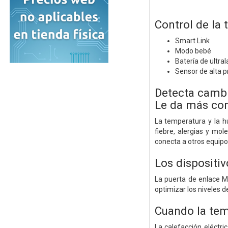
Control de la
Smart Link
Modo bebé
Batería de ultra
Sensor de alta p
Detecta cambi
Le da más com
La temperatura y la h
fiebre, alergias y mo
conecta a otros equipo
Los dispositi
La puerta de enlace M
optimizar los niveles
Cuando la tem
La calefacción eléctr