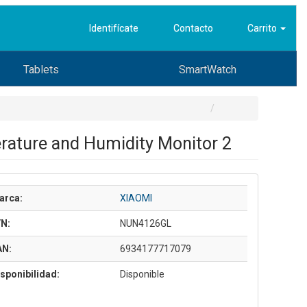
Identifícate
Contacto
Carrito
Tablets
SmartWatch
ature and Humidity Monitor 2
arca:
XIAOMI
/N:
NUN4126GL
AN:
6934177717079
sponibilidad:
Disponible