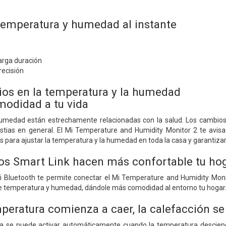
 temperatura y humedad al instante
larga duración
recisión
os en la temperatura y la humedad
odidad a tu vida
umedad están estrechamente relacionadas con la salud. Los cambios 
lestias en general. El Mi Temperature and Humidity Monitor 2 te avi
s para ajustar la temperatura y la humedad en toda la casa y garantiz
vos Smart Link hacen más confortable tu ho
i Bluetooth te permite conectar el Mi Temperature and Humidity Monito
 de temperatura y humedad, dándole más comodidad al entorno tu hogar
peratura comienza a caer, la calefacción 
ica se puede activar automáticamente cuando la temperatura desciend