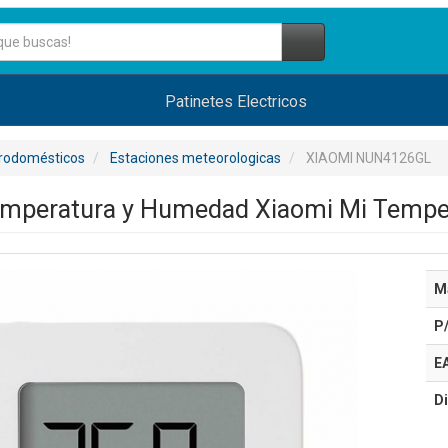
Patinetes Electricos
trodomésticos
Estaciones meteorologicas
XIAOMI NUN4126GL
emperatura y Humedad Xiaomi Mi Temper
M
P
E
Di