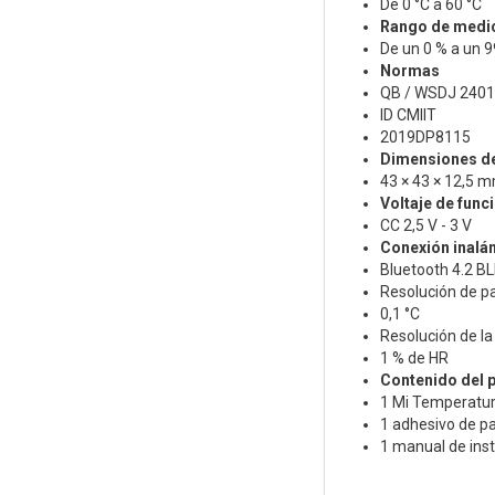
De 0 °C a 60 °C
Rango de medi
De un 0 % a un 
Normas
QB / WSDJ 240
ID CMIIT
2019DP8115
Dimensiones de
43 × 43 × 12,5 
Voltaje de fun
CC 2,5 V - 3 V
Conexión inalá
Bluetooth 4.2 B
Resolución de p
0,1 °C
Resolución de l
1 % de HR
Contenido del 
1 Mi Temperatur
1 adhesivo de p
1 manual de ins