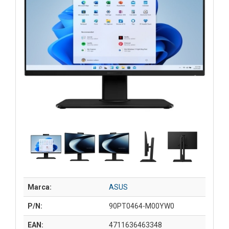
Marca:
ASUS
P/N:
90PT0464-M00YW0
EAN:
4711636463348