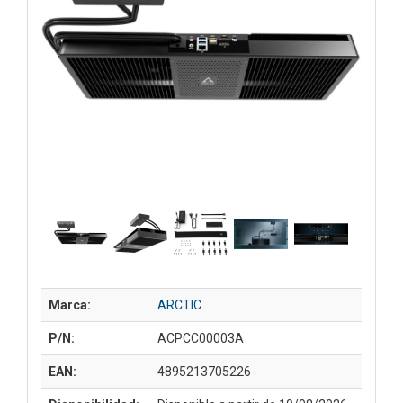
Marca:
ARCTIC
P/N:
ACPCC00003A
EAN:
4895213705226