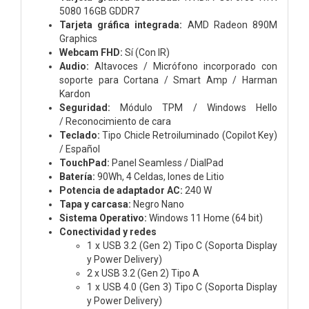
5080 16GB GDDR7
Tarjeta gráfica integrada:
AMD Radeon 890M
Graphics
Webcam FHD:
Sí (Con IR)
Audio:
Altavoces / Micrófono incorporado con
soporte para Cortana / Smart Amp / Harman
Kardon
Seguridad:
Módulo TPM / Windows Hello
/ Reconocimiento de cara
Teclado:
Tipo Chicle Retroiluminado (Copilot Key)
/ Español
TouchPad:
Panel Seamless / DialPad
Batería:
90Wh, 4 Celdas, Iones de Litio
Potencia de adaptador AC:
240 W
Tapa y carcasa:
Negro Nano
Sistema Operativo:
Windows 11 Home (64 bit)
Conectividad y redes
1 x USB 3.2 (Gen 2) Tipo C (Soporta Display
y Power Delivery)
2 x USB 3.2 (Gen 2) Tipo A
1 x USB 4.0 (Gen 3) Tipo C (Soporta Display
y Power Delivery)