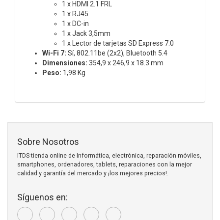
1 x HDMI 2.1 FRL
1 x RJ45
1 x DC-in
1 x Jack 3,5mm
1 x Lector de tarjetas SD Express 7.0
Wi-Fi 7:
Sí, 802.11be (2x2), Bluetooth 5.4
Dimensiones:
354,9 x 246,9 x 18.3 mm
Peso:
1,98 Kg
Sobre Nosotros
ITDS tienda online de Informática, electrónica, reparación móviles,
smartphones, ordenadores, tablets, reparaciones con la mejor
calidad y garantía del mercado y ¡los mejores precios!.
Síguenos en: