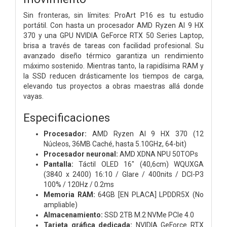
Sin fronteras, sin límites: ProArt P16 es tu estudio
portátil. Con hasta un procesador AMD Ryzen AI 9 HX
370 y una GPU NVIDIA GeForce RTX 50 Series Laptop,
brisa a través de tareas con facilidad profesional. Su
avanzado diseño térmico garantiza un rendimiento
máximo sostenido. Mientras tanto, la rapidísima RAM y
la SSD reducen drásticamente los tiempos de carga,
elevando tus proyectos a obras maestras allá donde
vayas.
Especificaciones
Procesador:
AMD Ryzen AI 9 HX 370 (12
Núcleos, 36MB Caché, hasta 5.10GHz, 64-bit)
Procesador neuronal:
AMD XDNA NPU 50TOPs
Pantalla:
Táctil OLED 16" (40,6cm) WQUXGA
(3840 x 2400) 16:10 / Glare / 400nits / DCI-P3
100% / 120Hz / 0.2ms
Memoria RAM:
64GB [EN PLACA] LPDDR5X (No
ampliable)
Almacenamiento:
SSD 2TB M.2 NVMe PCIe 4.0
Tarjeta gráfica dedicada:
NVIDIA GeForce RTX