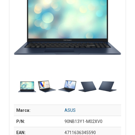
Marca:
ASUS
P/N:
90NB13Y1-M02XV0
EAN:
4711636345590