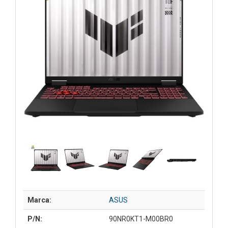
Marca:
ASUS
P/N:
90NR0KT1-M00BR0