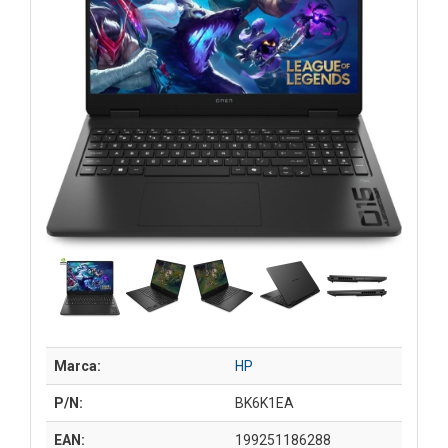
Marca:
HP
P/N:
BK6K1EA
EAN:
199251186288