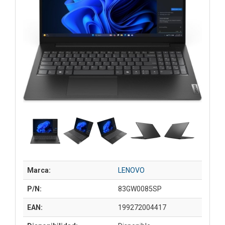
Marca:
LENOVO
P/N:
83GW0085SP
EAN:
199272004417