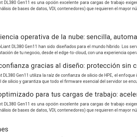
ant DL380 Gen11 es una opción excelente para cargas de trabajo exig
álisis de bases de datos, VDI, contenedores) que requieren el mayor 
riencia operativa de la nube: sencilla, autom
oLiant DL380 Gen11 han sido diseñados para el mundo híbrido. Los ser
tación de tu negocio, desde el edge-to-cloud, con una experiencia opera
confianza gracias al diseño: protección si
t DL380 Gen11 utiliza la raíz de confianza de silicio de HPE, el enfoque
l de silicio y garantiza que todo el firmware esencial del servidor se 
timizado para tus cargas de trabajo: aceler
ant DL380 Gen11 es una opción excelente para cargas de trabajo exig
álisis de bases de datos, VDI, contenedores) que requieren el mayor 
nes