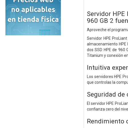
Servidor HPE
960 GB 2 fue
Aproveche el programa
Servidor HPE ProLiant
almacenamiento HPE MR
dos SSD HPE de 960 GB
Titanium y conexión en 
Intuitiva expe
Los servidores HPE Pr
que controlas la compu
Seguridad de 
El servidor HPE ProLian
confianza cero del nive
Rendimiento op