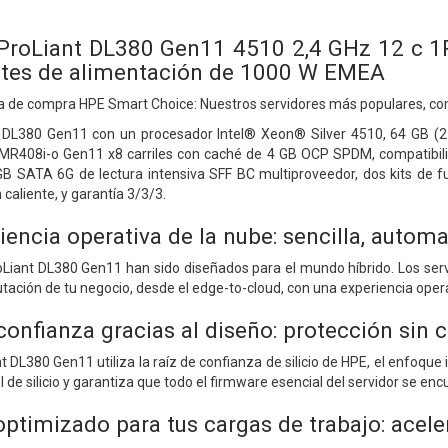
 ProLiant DL380 Gen11 4510 2,4 GHz 12 c 1
ntes de alimentación de 1000 W EMEA
 de compra HPE Smart Choice: Nuestros servidores más populares, compl
 DL380 Gen11 con un procesador Intel® Xeon® Silver 4510, 64 GB (2
408i-o Gen11 x8 carriles con caché de 4 GB OCP SPDM, compatibilida
 SATA 6G de lectura intensiva SFF BC multiproveedor, dos kits de f
caliente, y garantía 3/3/3.
riencia operativa de la nube: sencilla, autom
oLiant DL380 Gen11 han sido diseñados para el mundo híbrido. Los ser
tación de tu negocio, desde el edge-to-cloud, con una experiencia opera
confianza gracias al diseño: protección si
t DL380 Gen11 utiliza la raíz de confianza de silicio de HPE, el enfoque
l de silicio y garantiza que todo el firmware esencial del servidor se 
timizado para tus cargas de trabajo: aceler