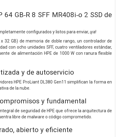
P 64 GB‑R 8 SFF MR408i‑o 2 SSD de
etamente configurados y listos para enviar, ¡ya!
 x 32 GB) de memoria de doble rango, un controlador de
d con ocho unidades SFF, cuatro ventiladores estándar,
uente de alimentación HPE de 1000 W con ranura flexible
atizada y de autoservicio
vidores HPE ProLiant DL380 Gen11 simplifican la forma en
tiva de la nube.
n compromisos y fundamental
 integral de seguridad de HPE que ofrece la arquitectura de
encuentra libre de malware o código comprometido.
ado, abierto y eficiente