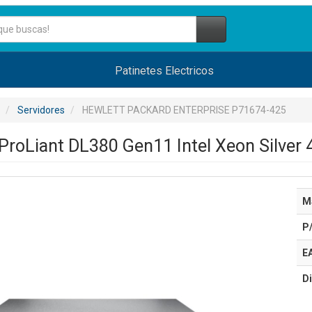
Patinetes Electricos
Servidores
HEWLETT PACKARD ENTERPRISE P71674-425
 ProLiant DL380 Gen11 Intel Xeon Silve
M
P
E
Di