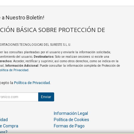
 a Nuestro Boletín!
CIÓN BÁSICA SOBRE PROTECCIÓN DE
PORTACIONES TECNOLOGICAS DEL SURESTE S.L.U.
er las consultas planteadas por el usuario y enviarle la información solicitada;
sentimiento del usuario;
Destinatarios
: Solo se realizan cesiones si existe una
erechos
: Acceder, rectificar y suprimir, así como otros derechos, como se indica en la
nal;
Información Adicional
: Puede consultar la información completa de Protección de
olítica de Privacidad
.
acepto la
Política de Privacidad
.
Enviar
Información Legal
cidad
Política de Cookies
de Compra
Formas de Pago
mos?