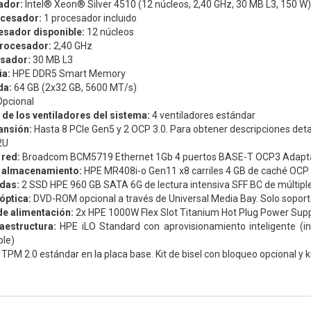
ador:
Intel® Xeon® Silver 4510 (12 núcleos, 2,40 GHz, 30 MB L3, 150 W)
ocesador:
1 procesador incluido
esador disponible:
12 núcleos
procesador:
2,40 GHz
sador:
30 MB L3
a:
HPE DDR5 Smart Memory
da:
64 GB (2x32 GB, 5600 MT/s)
pcional
 de los ventiladores del sistema:
4 ventiladores estándar
ansión:
Hasta 8 PCIe Gen5 y 2 OCP 3.0. Para obtener descripciones detal
2U
 red:
Broadcom BCM5719 Ethernet 1Gb 4 puertos BASE-T OCP3 Adapt
 almacenamiento:
HPE MR408i-o Gen11 x8 carriles 4 GB de caché OC
idas:
2 SSD HPE 960 GB SATA 6G de lectura intensiva SFF BC de múltipl
óptica:
DVD-ROM opcional a través de Universal Media Bay. Solo soport
de alimentación:
2x HPE 1000W Flex Slot Titanium Hot Plug Power Suppl
aestructura:
HPE iLO Standard con aprovisionamiento inteligente (
ble)
TPM 2.0 estándar en la placa base. Kit de bisel con bloqueo opcional y k