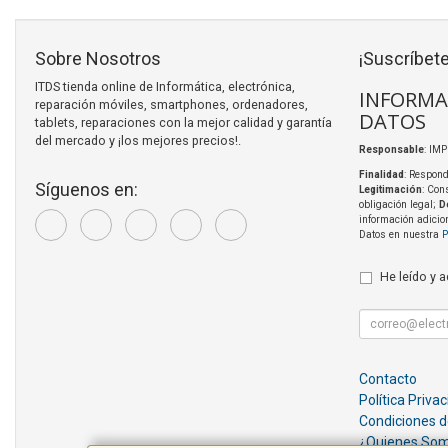
Sobre Nosotros
¡Suscríbete
ITDS tienda online de Informática, electrónica,
INFORMA
reparación móviles, smartphones, ordenadores,
DATOS
tablets, reparaciones con la mejor calidad y garantía
del mercado y ¡los mejores precios!.
Responsable
: IM
Finalidad
: Respond
Síguenos en:
Legitimación
: Con
obligación legal;
D
información adicio
Datos en nuestra
P
He leído y 
Contacto
Política Priva
Condiciones 
¿Quienes So