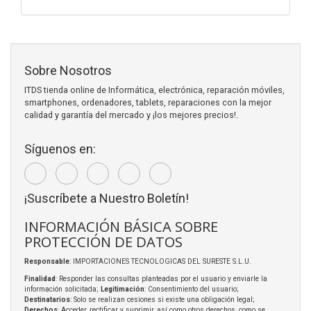
Sobre Nosotros
ITDS tienda online de Informática, electrónica, reparación móviles,
smartphones, ordenadores, tablets, reparaciones con la mejor
calidad y garantía del mercado y ¡los mejores precios!.
Síguenos en:
¡Suscríbete a Nuestro Boletín!
INFORMACIÓN BÁSICA SOBRE
PROTECCIÓN DE DATOS
Responsable
: IMPORTACIONES TECNOLOGICAS DEL SURESTE S.L.U.
Finalidad
: Responder las consultas planteadas por el usuario y enviarle la
información solicitada;
Legitimación
: Consentimiento del usuario;
Destinatarios
: Solo se realizan cesiones si existe una obligación legal;
Derechos
: Acceder, rectificar y suprimir, así como otros derechos, como se