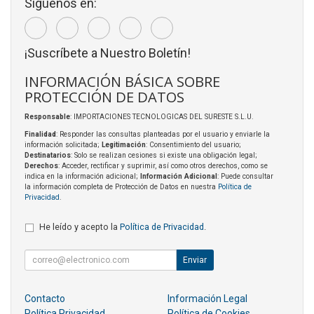
Síguenos en:
¡Suscríbete a Nuestro Boletín!
INFORMACIÓN BÁSICA SOBRE
PROTECCIÓN DE DATOS
Responsable
: IMPORTACIONES TECNOLOGICAS DEL SURESTE S.L.U.
Finalidad
: Responder las consultas planteadas por el usuario y enviarle la
información solicitada;
Legitimación
: Consentimiento del usuario;
Destinatarios
: Solo se realizan cesiones si existe una obligación legal;
Derechos
: Acceder, rectificar y suprimir, así como otros derechos, como se
indica en la información adicional;
Información Adicional
: Puede consultar
la información completa de Protección de Datos en nuestra
Política de
Privacidad
.
He leído y acepto la
Política de Privacidad
.
Enviar
Contacto
Información Legal
Política Privacidad
Política de Cookies