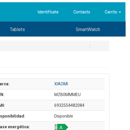
Identifícate
Contacto
Carrito
Tablets
SmartWatch
arca:
XIAOMI
/N:
MZB0MMMEU
AN:
6932554482084
sponibilidad:
Disponible
ase energética: