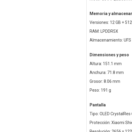
Memoria y almacena
Versiones: 12 GB + 51
RAM: LPDDR5X
Almacenamiento: UFS 
Dimensiones y peso
Altura: 151.1 mm
Anchura: 71.8 mm
Grosor: 8.06 mm
Peso: 191 g
Pantalla
Tipo: OLED CrystalRes 
Protección: Xiaomi Shi
Resolución: 2656 x 122