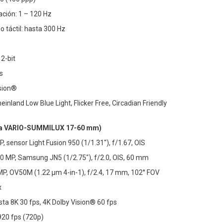
ación: 1 – 120 Hz
 táctil: hasta 300 Hz
2-bit
s
sion®
einland Low Blue Light, Flicker Free, Circadian Friendly
ca VARIO-SUMMILUX 17-60 mm)
, sensor Light Fusion 950 (1/1.31"), f/1.67, OIS
 50 MP, Samsung JN5 (1/2.75"), f/2.0, OIS, 60 mm
 MP, OV50M (1.22 µm 4-in-1), f/2.4, 17 mm, 102° FOV
x
sta 8K 30 fps, 4K Dolby Vision® 60 fps
920 fps (720p)