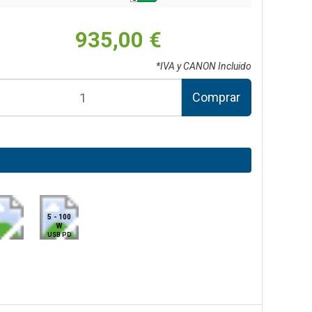
935,00 €
*IVA y CANON Incluido
Comprar
5 - 100
W
USB PD