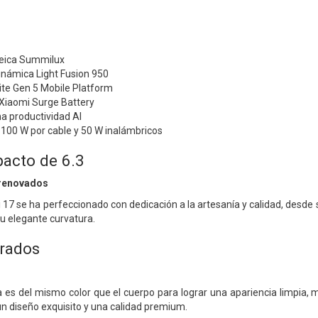
Leica Summilux
inámica Light Fusion 950
ite Gen 5 Mobile Platform
Xiaomi Surge Battery
a productividad AI
100 W por cable y 50 W inalámbricos
cto de 6.3
 renovados
 17 se ha perfeccionado con dedicación a la artesanía y calidad, desde
su elegante curvatura.
orados
 es del mismo color que el cuerpo para lograr una apariencia limpia,
n diseño exquisito y una calidad premium.