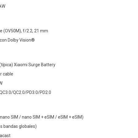
RAW
e (OV50M), f/2.2, 21 mm
 con Dolby Vision®
típica) Xiaomi Surge Battery
r cable
 W
/QC3.0/QC2.0/PD3.0/PD2.0
 nano SIM / nano SIM + eSIM / eSIM + eSIM)
es bandas globales)
racast