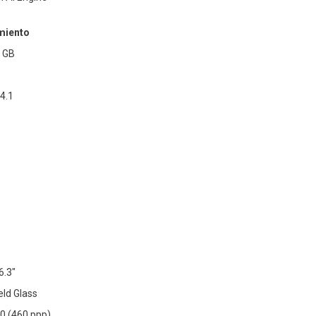
miento
2 GB
4.1
6.3"
eld Glass
0 (460 ppp)