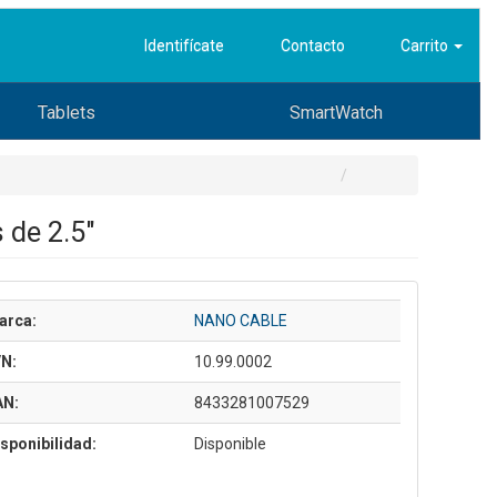
Identifícate
Contacto
Carrito
Tablets
SmartWatch
 de 2.5"
arca:
NANO CABLE
/N:
10.99.0002
AN:
8433281007529
sponibilidad:
Disponible