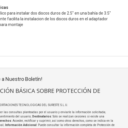
nicas
co para instalar dos discos duros de 2.5" en una bahía de 3.5"
ente facilita la instalacion de los discos duros en el adaptador
s para montaje
 a Nuestro Boletín!
CIÓN BÁSICA SOBRE PROTECCIÓN DE
PORTACIONES TECNOLOGICAS DEL SURESTE S.L.U.
er las consultas planteadas por el usuario y enviarle la información solicitada;
sentimiento del usuario;
Destinatarios
: Solo se realizan cesiones si existe una
erechos
: Acceder, rectificar y suprimir, así como otros derechos, como se indica en la
nal;
Información Adicional
: Puede consultar la información completa de Protección de