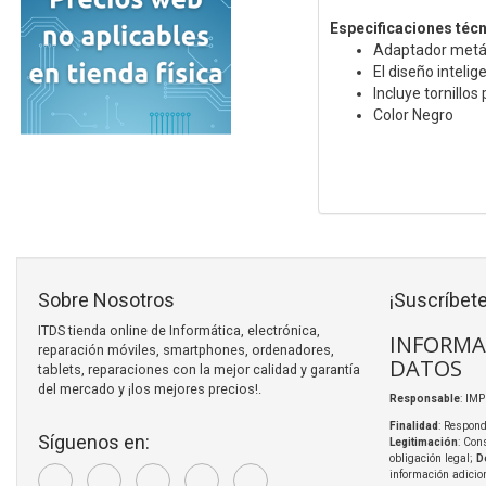
Especificaciones téc
Adaptador metáli
El diseño intelig
Incluye tornillo
Color Negro
Sobre Nosotros
¡Suscríbete
ITDS tienda online de Informática, electrónica,
INFORMA
reparación móviles, smartphones, ordenadores,
DATOS
tablets, reparaciones con la mejor calidad y garantía
del mercado y ¡los mejores precios!.
Responsable
: IM
Finalidad
: Respond
Síguenos en:
Legitimación
: Con
obligación legal;
D
información adicio