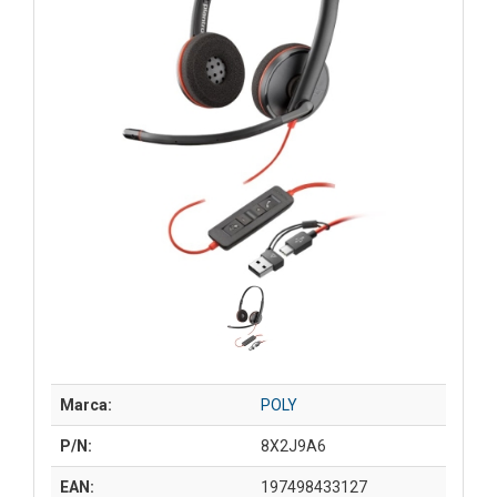
Marca:
POLY
P/N:
8X2J9A6
EAN:
197498433127