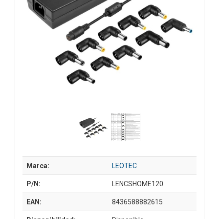
Marca:
LEOTEC
P/N:
LENCSHOME120
EAN:
8436588882615