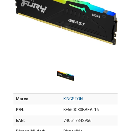
Marca:
KINGSTON
P/N:
KF560C30BBEA-16
EAN:
740617342956