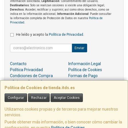
información solicitada;
Legitimación
: Consentimiento del usuario;
Destinatarios
: Solo se realizan cesiones si existe una obligación legal;
Derechos
: Acceder, rectificar y suprimir, así como otros derechos, como se
indica en la información adicional;
Información Adicional
: Puede consultar
la información completa de Protección de Datos en nuestra
Política de
Privacidad
.
He leído y acepto la
Política de Privacidad
.
Enviar
Contacto
Información Legal
Política Privacidad
Política de Cookies
Condiciones de Compra
Formas de Pago
¿Quienes Somos?
Política de Cookies de tienda.itds.es
Contacto
Configurar
Rechazar
Aceptar Cookies
pedidos@itds.es
Utilizamos cookies propias y de terceros para mejorar nuestros
servicios.
Puede obtener más información, o bien conocer cómo cambiar la
PZ EMILIO DIEZ DE REVENGA, EDIF LIBERTAD LOCAL E6, 30009, MURCIA,
configuración, en nuestra
Política de Cookies
.