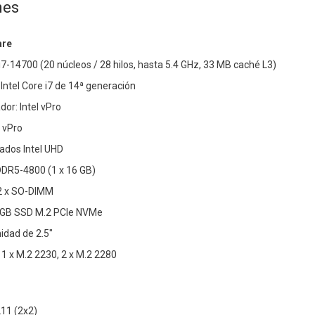
nes
are
i7-14700 (20 núcleos / 28 hilos, hasta 5.4 GHz, 33 MB caché L3)
Intel Core i7 de 14ª generación
or: Intel vPro
n vPro
rados Intel UHD
DR5-4800 (1 x 16 GB)
2 x SO-DIMM
 GB SSD M.2 PCIe NVMe
idad de 2.5"
1 x M.2 2230, 2 x M.2 2280
211 (2x2)