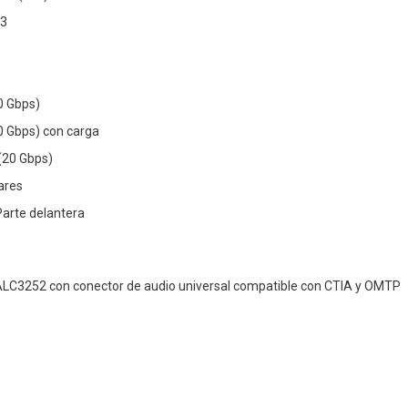
.3
0 Gbps)
0 Gbps) con carga
(20 Gbps)
ares
Parte delantera
ALC3252 con conector de audio universal compatible con CTIA y OMTP