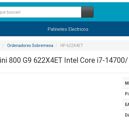
Patinetes Electricos
Ordenadores Sobremesa
HP 622X4ET
ini 800 G9 622X4ET Intel Core i7-1470
M
P
E
Di