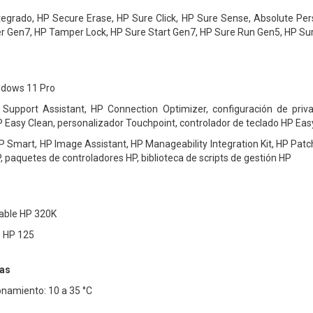
tegrado, HP Secure Erase, HP Sure Click, HP Sure Sense, Absolute P
er Gen7, HP Tamper Lock, HP Sure Start Gen7, HP Sure Run Gen5, HP S
ndows 11 Pro
 Support Assistant, HP Connection Optimizer, configuración de priv
P Easy Clean, personalizador Touchpoint, controlador de teclado HP Ea
P Smart, HP Image Assistant, HP Manageability Integration Kit, HP Pat
, paquetes de controladores HP, biblioteca de scripts de gestión HP
cable HP 320K
e HP 125
vas
namiento: 10 a 35 °C