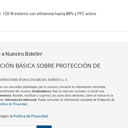
: 120 W externo con eficiencia hasta 88% y PFC activo
 a Nuestro Boletín!
CIÓN BÁSICA SOBRE PROTECCIÓN DE
PORTACIONES TECNOLOGICAS DEL SURESTE S.L.U.
er las consultas planteadas por el usuario y enviarle la información solicitada;
sentimiento del usuario;
Destinatarios
: Solo se realizan cesiones si existe una
erechos
: Acceder, rectificar y suprimir, así como otros derechos, como se indica en la
nal;
Información Adicional
: Puede consultar la información completa de Protección de
olítica de Privacidad
.
acepto la
Política de Privacidad
.