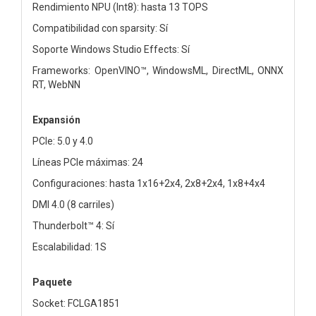
Rendimiento NPU (Int8): hasta 13 TOPS
Compatibilidad con sparsity: Sí
Soporte Windows Studio Effects: Sí
Frameworks: OpenVINO™, WindowsML, DirectML, ONNX
RT, WebNN
Expansión
PCIe: 5.0 y 4.0
Líneas PCIe máximas: 24
Configuraciones: hasta 1x16+2x4, 2x8+2x4, 1x8+4x4
DMI 4.0 (8 carriles)
Thunderbolt™ 4: Sí
Escalabilidad: 1S
Paquete
Socket: FCLGA1851