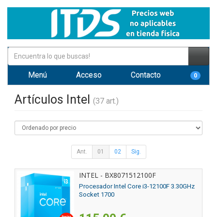
Menú
Acceso
Contacto
0
Artículos Intel
(37 art.)
Ant.
01
02
Sig.
INTEL - BX8071512100F
Procesador Intel Core i3-12100F 3.30GHz
Socket 1700