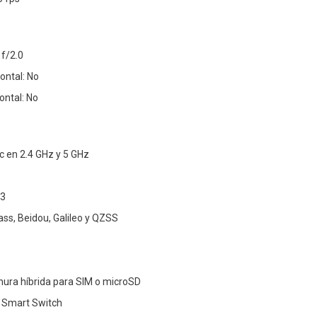
 f/2.0
ontal: No
ontal: No
c en 2.4 GHz y 5 GHz
.3
ss, Beidou, Galileo y QZSS
nura híbrida para SIM o microSD
: Smart Switch