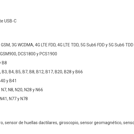
nte USB-C
 GSM, 3G WCDMA, 4G LTE FDD, 4G LTE TDD, 5G Sub6 FDD y 5G Sub6 TDD
 GSM900, DCS1800 y PCS1900
y B8
 B3, B4, B5, B7, B8, B12, B17, B20, B28 y B66
B40 y B41
 N7, N8, N20, N28 y N66
 N41, N77 y N78
, sensor de huellas dactilares, giroscopio, sensor geomagnético, sensor