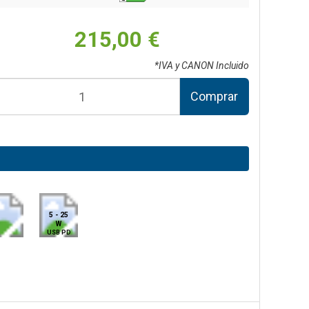
215,00 €
*IVA y CANON Incluido
Comprar
5 - 25
W
USB PD