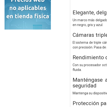
Elegante, del
Un marco más delgado 
en negro, gris y azul.
Cámaras tripl
El sistema de triple c
con precisión. Pasa de
Rendimiento q
Con su procesador octa
fluida.
Manténgase ac
seguridad
Mantenga su dispositiv
Protección pa