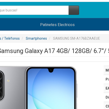
Patinetes Electricos
 / Teléfonos
Smartphones
SAMSUNG SM-A176BZAAEUE
amsung Galaxy A17 4GB/ 128GB/ 6.7"/ 
M
P
E
Di
Cl