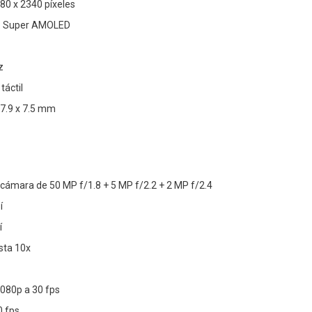
080 x 2340 píxeles
a: Super AMOLED
z
táctil
77.9 x 7.5 mm
 cámara de 50 MP f/1.8 + 5 MP f/2.2 + 2 MP f/2.4
í
í
sta 10x
1080p a 30 fps
0 fps