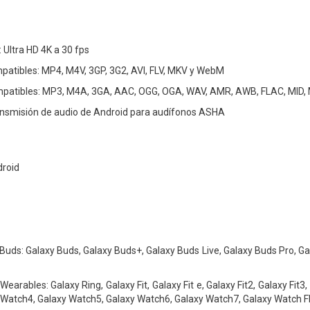
 Ultra HD 4K a 30 fps
patibles: MP4, M4V, 3GP, 3G2, AVI, FLV, MKV y WebM
patibles: MP3, M4A, 3GA, AAC, OGG, OGA, WAV, AMR, AWB, FLAC, MID, 
ansmisión de audio de Android para audífonos ASHA
droid
Buds: Galaxy Buds, Galaxy Buds+, Galaxy Buds Live, Galaxy Buds Pro, G
earables: Galaxy Ring, Galaxy Fit, Galaxy Fit e, Galaxy Fit2, Galaxy Fit
 Watch4, Galaxy Watch5, Galaxy Watch6, Galaxy Watch7, Galaxy Watch FE