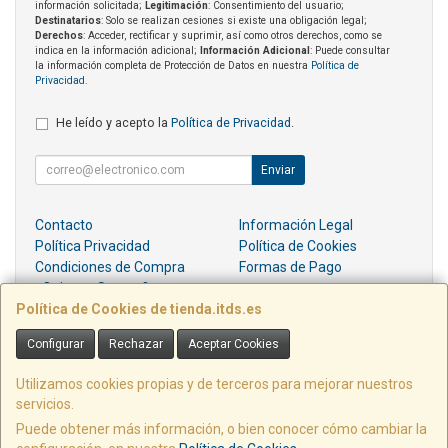
información solicitada;
Legitimación
: Consentimiento del usuario;
Destinatarios
: Solo se realizan cesiones si existe una obligación legal;
Derechos
: Acceder, rectificar y suprimir, así como otros derechos, como se
indica en la información adicional;
Información Adicional
: Puede consultar
la información completa de Protección de Datos en nuestra
Política de
Privacidad
.
He leído y acepto la
Política de Privacidad
.
Enviar
Contacto
Información Legal
Política Privacidad
Política de Cookies
Condiciones de Compra
Formas de Pago
¿Quienes Somos?
Política de Cookies de tienda.itds.es
Contacto
Configurar
Rechazar
Aceptar Cookies
pedidos@itds.es
Utilizamos cookies propias y de terceros para mejorar nuestros
servicios.
Puede obtener más información, o bien conocer cómo cambiar la
PZ EMILIO DIEZ DE REVENGA, EDIF LIBERTAD LOCAL E6, 30009, MURCIA,