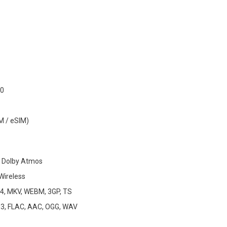
.0
M / eSIM)
n Dolby Atmos
Wireless
4, MKV, WEBM, 3GP, TS
P3, FLAC, AAC, OGG, WAV