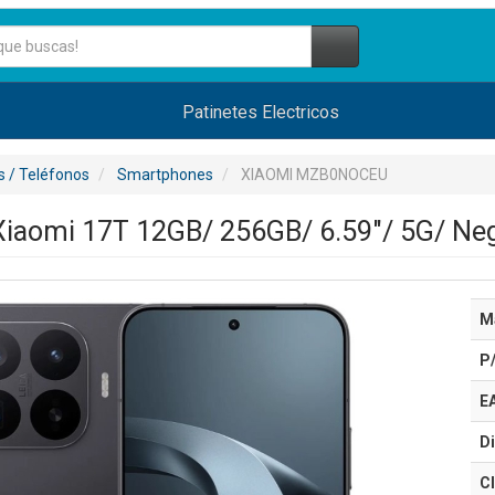
Patinetes Electricos
 / Teléfonos
Smartphones
XIAOMI MZB0NOCEU
iaomi 17T 12GB/ 256GB/ 6.59"/ 5G/ Ne
M
P
E
Di
Cl