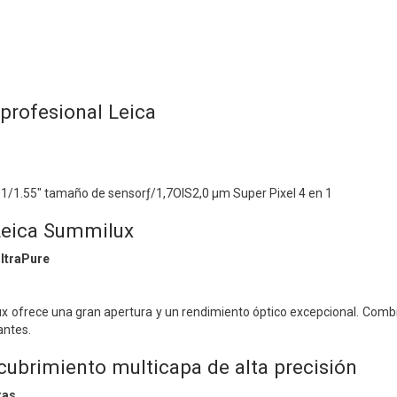
 profesional Leica
01/1.55" tamaño de sensorƒ/1,7OIS2,0 µm Super Pixel 4 en 1
Leica Summilux
UltraPure
x ofrece una gran apertura y un rendimiento óptico excepcional. Combin
antes.
cubrimiento multicapa de alta precisión
ras