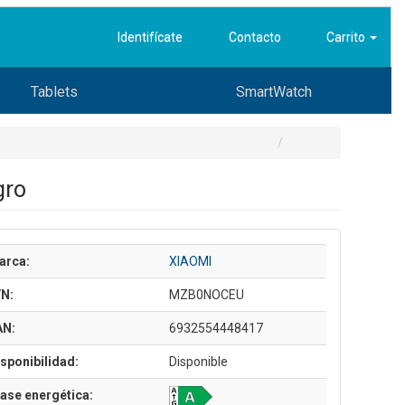
Identifícate
Contacto
Carrito
Tablets
SmartWatch
gro
arca:
XIAOMI
/N:
MZB0NOCEU
AN:
6932554448417
sponibilidad:
Disponible
ase energética: