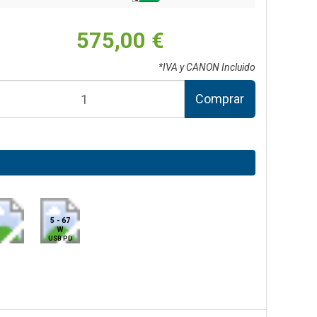
575,00 €
*IVA y CANON Incluido
Comprar
5 - 67
W
USB PD