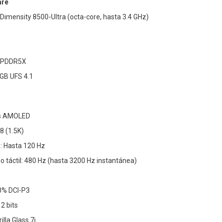
are
imensity 8500-Ultra (octa-core, hasta 3.4 GHz)
LPDDR5X
GB UFS 4.1
as AMOLED
8 (1.5K)
: Hasta 120 Hz
 táctil: 480 Hz (hasta 3200 Hz instantánea)
00% DCI-P3
2 bits
lla Glass 7i