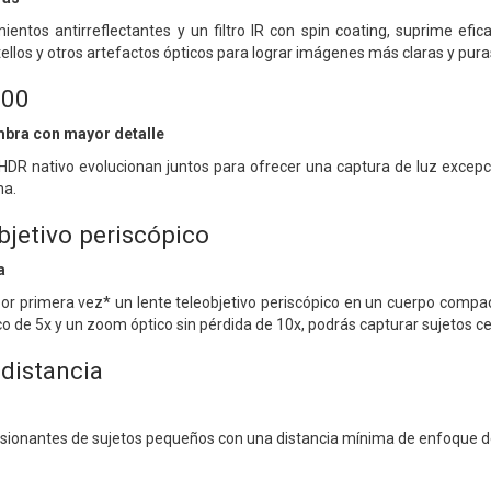
ientos antirreflectantes y un filtro IR con spin coating, suprime efica
tellos y otros artefactos ópticos para lograr imágenes más claras y pura
800
ombra con mayor detalle
l HDR nativo evolucionan juntos para ofrecer una captura de luz exce
na.
bjetivo periscópico
a
or primera vez* un lente teleobjetivo periscópico en un cuerpo compa
 de 5x y un zoom óptico sin pérdida de 10x, podrás capturar sujetos cer
 distancia
esionantes de sujetos pequeños con una distancia mínima de enfoque d