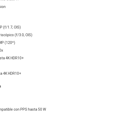
sion
 (f/1.7, OIS)
iscópico (f/3.0, OIS)
 MP (120º)
0x
asta 4K HDR10+
sta 4K HDR10+
n
mpatible con PPS hasta 50 W