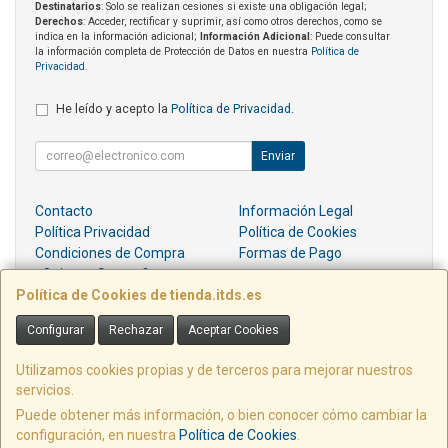
Destinatarios
: Solo se realizan cesiones si existe una obligación legal;
Derechos
: Acceder, rectificar y suprimir, así como otros derechos, como se
indica en la información adicional;
Información Adicional
: Puede consultar
la información completa de Protección de Datos en nuestra
Política de
Privacidad
.
He leído y acepto la
Política de Privacidad
.
Enviar
Contacto
Información Legal
Política Privacidad
Política de Cookies
Condiciones de Compra
Formas de Pago
¿Quienes Somos?
Política de Cookies de tienda.itds.es
Contacto
Configurar
Rechazar
Aceptar Cookies
pedidos@itds.es
Utilizamos cookies propias y de terceros para mejorar nuestros
servicios.
Puede obtener más información, o bien conocer cómo cambiar la
PZ EMILIO DIEZ DE REVENGA, EDIF LIBERTAD LOCAL E6, 30009, MURCIA,
configuración, en nuestra
Política de Cookies
.
España. - C.I.F.: B73664054 - Tfno: 968909023 -
Resolución de Litigios