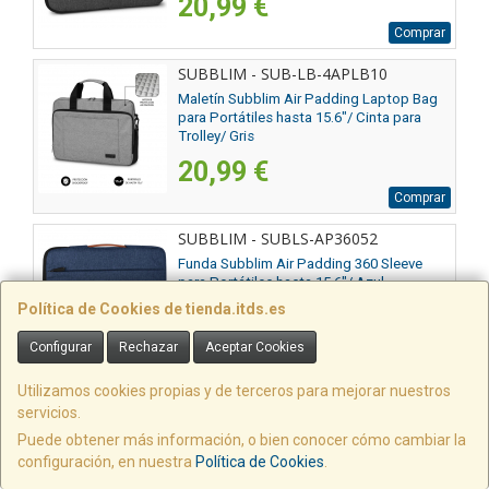
20,99 €
Comprar
SUBBLIM - SUB-LB-4APLB10
Maletín Subblim Air Padding Laptop Bag
para Portátiles hasta 15.6"/ Cinta para
Trolley/ Gris
20,99 €
Comprar
SUBBLIM - SUBLS-AP36052
Funda Subblim Air Padding 360 Sleeve
para Portátiles hasta 15.6"/ Azul
Política de Cookies de tienda.itds.es
20,99 €
Configurar
Rechazar
Aceptar Cookies
Comprar
Utilizamos cookies propias y de terceros para mejorar nuestros
SUBBLIM - SUBCST-5SC041
servicios.
Funda Subblim Clear Shock Case para
Puede obtener más información, o bien conocer cómo cambiar la
Samsung A11+/ Negra
configuración, en nuestra
Política de Cookies
.