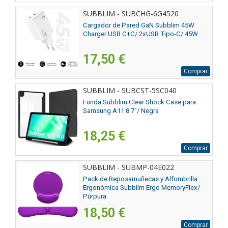
SUBBLIM - SUBCHG-6G4520
Cargador de Pared GaN Subblim 45W
Charger USB C+C/ 2xUSB Tipo-C/ 45W
17,50 €
Comprar
SUBBLIM - SUBCST-5SC040
Funda Subblim Clear Shock Case para
Samsung A11 8.7"/ Negra
18,25 €
Comprar
SUBBLIM - SUBMP-04E022
Pack de Reposamuñecas y Alfombrilla
Ergonómica Subblim Ergo MemoryFlex/
Púrpura
18,50 €
Comprar