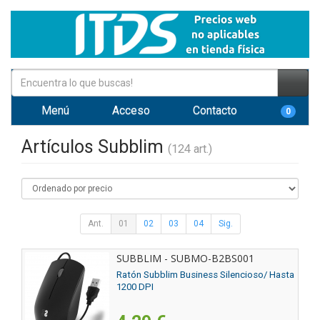
Menú
Acceso
Contacto
0
Artículos Subblim
(124 art.)
Ant.
01
02
03
04
Sig.
SUBBLIM - SUBMO-B2BS001
Ratón Subblim Business Silencioso/ Hasta
1200 DPI